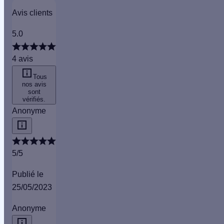
Avis clients
5.0
4 avis
Tous
nos avis
sont
vérifiés
.
Anonyme
5/5
Publié le
25/05/2023
Anonyme