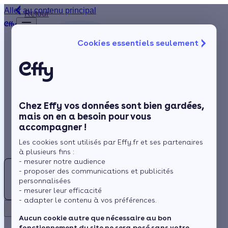
Aller au contenu principal
Retour
Cookies essentiels seulement
Isolation
Chauffage
Solaire
Chez Effy vos données sont bien gardées,
Rénovation globale
mais on en a besoin pour vous
accompagner !
Aides et Primes
Les cookies sont utilisés par Effy.fr et ses partenaires
Actualités
à plusieurs fins :
- mesurer notre audience
JB
- proposer des communications et publicités
Espace Client
personnalisées
JEROME
- mesurer leur efficacité
- adapter le contenu à vos préférences.
BOUSSARD
Retour
Aucun cookie autre que nécessaire au bon
fonctionnement du site ne sera posé sans votre