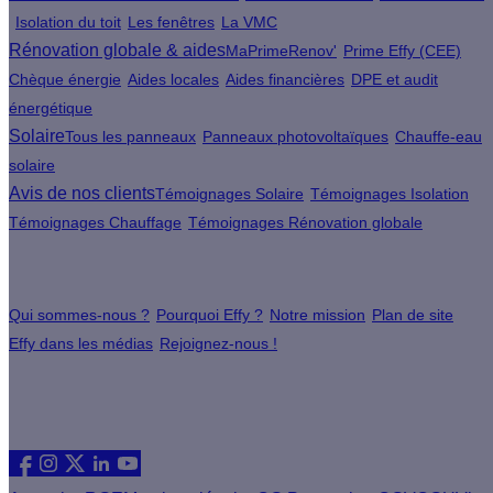
Isolation du toit
Les fenêtres
La VMC
Rénovation globale & aides
MaPrimeRenov'
Prime Effy (CEE)
Chèque énergie
Aides locales
Aides financières
DPE et audit
énergétique
Solaire
Tous les panneaux
Panneaux photovoltaïques
Chauffe-eau
solaire
Avis de nos clients
Témoignages Solaire
Témoignages Isolation
Témoignages Chauffage
Témoignages Rénovation globale
À propos
Qui sommes-nous ?
Pourquoi Effy ?
Notre mission
Plan de site
Effy dans les médias
Rejoignez-nous !
Les sites du groupe Effy
Suivez nous