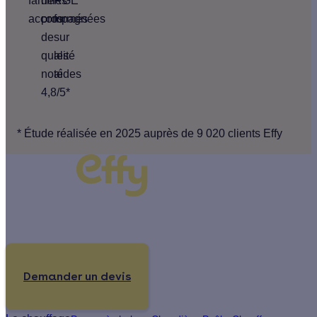
familles
de
RGE
accompagnées
pros
formés
de
sur
qualité
les
noté
aides
4,8/5*
* Étude réalisée en 2025 auprès de 9 020 clients Effy
Un projet de rénovation énergétique ?
Demander un devis