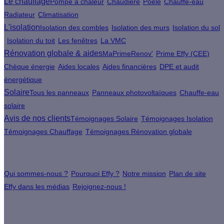
Le chauffage
Pompe à chaleur
Chaudière
Poêle
Chauffe-eau
Radiateur
Climatisation
L'isolation
Isolation des combles
Isolation des murs
Isolation du sol
Isolation du toit
Les fenêtres
La VMC
Rénovation globale & aides
MaPrimeRenov'
Prime Effy (CEE)
Chèque énergie
Aides locales
Aides financières
DPE et audit
énergétique
Solaire
Tous les panneaux
Panneaux photovoltaïques
Chauffe-eau
solaire
Avis de nos clients
Témoignages Solaire
Témoignages Isolation
Témoignages Chauffage
Témoignages Rénovation globale
À propos
Qui sommes-nous ?
Pourquoi Effy ?
Notre mission
Plan de site
Effy dans les médias
Rejoignez-nous !
Les sites du groupe Effy