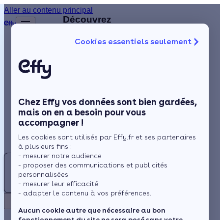
Aller au contenu principal
Retour
Découvrez
d'autres
Cookies essentiels seulement
artisans
Isolation
disponibles
à
Chauffage
proximité
Solaire
Chez Effy vos données sont bien gardées,
Rénovation globale
EX
mais on en a besoin pour vous
accompagner !
Aides et Primes
ETS
Les cookies sont utilisés par Effy.fr et ses partenaires
XAVIER
Actualités
à plusieurs fins :
SCHURRER
- mesurer notre audience
D
- proposer des communications et publicités
Pas encore
Espace Client
personnalisées
DBCS
- mesurer leur efficacité
d'avis
- adapter le contenu à vos préférences.
Retour
Aucun cookie autre que nécessaire au bon
Hésingue -
fonctionnement du site ne sera posé sans votre