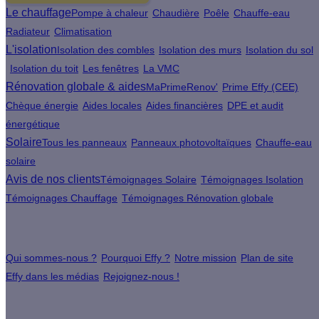
Le chauffage
Pompe à chaleur
Chaudière
Poêle
Chauffe-eau
Radiateur
Climatisation
L'isolation
Isolation des combles
Isolation des murs
Isolation du sol
Isolation du toit
Les fenêtres
La VMC
Rénovation globale & aides
MaPrimeRenov'
Prime Effy (CEE)
Chèque énergie
Aides locales
Aides financières
DPE et audit
énergétique
Solaire
Tous les panneaux
Panneaux photovoltaïques
Chauffe-eau
solaire
Avis de nos clients
Témoignages Solaire
Témoignages Isolation
Témoignages Chauffage
Témoignages Rénovation globale
À propos
Qui sommes-nous ?
Pourquoi Effy ?
Notre mission
Plan de site
Effy dans les médias
Rejoignez-nous !
Les sites du groupe Effy