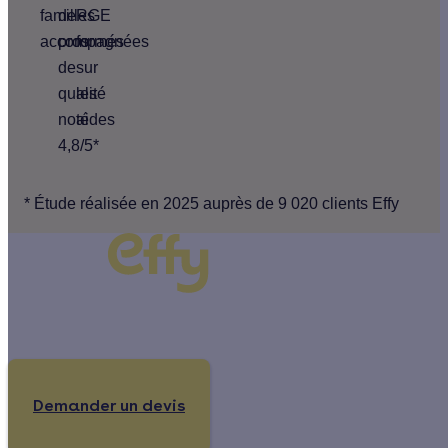
familles
de
RGE
accompagnées
pros
formés
de
sur
qualité
les
noté
aides
4,8/5*
* Étude réalisée en 2025 auprès de 9 020 clients Effy
Un projet de rénovation énergétique ?
Demander un devis