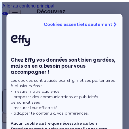
Aller au contenu principal
Retour
Découvrez
d'autres
Cookies essentiels seulement
artisans
Isolation
disponibles
à
Chauffage
proximité
Solaire
Chez Effy vos données sont bien gardées,
Rénovation globale
EY
mais on en a besoin pour vous
accompagner !
Aides et Primes
EURL
Les cookies sont utilisés par Effy.fr et ses partenaires
YVES
Actualités
à plusieurs fins :
BOUTROUX
- mesurer notre audience
LR
- proposer des communications et publicités
Espace Client
personnalisées
LIONEL
4.9 (48 avis)
- mesurer leur efficacité
- adapter le contenu à vos préférences.
ROUX
Retour
Aucun cookie autre que nécessaire au bon
Montboucher-
fonctionnement du site ne sera posé sans votre