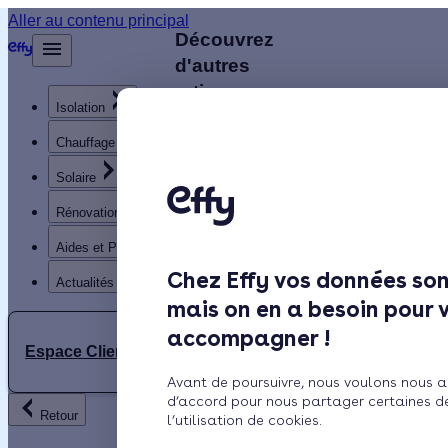
Aller au contenu principal
Découvrez
Retour
d'autres
artisans
Isolation
disponibles
à
Chauffage
proximité
Solaire
Rénovation globale
HL
Aides et Primes
HYDRO
Chez Effy vos données son
LOGIQUE
Actualités
mais on en a besoin pour 
accompagner !
5.0 (1
Espace Client
CN
avis)
Avant de poursuivre, nous voulons nous a
CONFORT
d’accord pour nous partager certaines d
Retour
NRJ
l’utilisation de cookies.
Distroff -