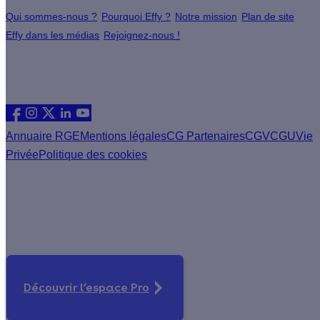
Qui sommes-nous ?
Pourquoi Effy ?
Notre mission
Plan de site
Effy dans les médias
Rejoignez-nous !
Les sites du groupe Effy
Suivez nous
Annuaire RGE
Mentions légales
CG Partenaires
CGV
CGU
Vie
Privée
Politique des cookies
Vous êtes un artisan RGE ?
Devenez partenaire Effy, visitez notre espace dédié aux
artisans
Découvrir l’espace Pro