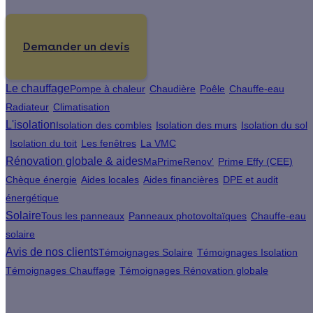
Demander un devis
Le chauffage
Pompe à chaleur
Chaudière
Poêle
Chauffe-eau
Radiateur
Climatisation
L'isolation
Isolation des combles
Isolation des murs
Isolation du sol
Isolation du toit
Les fenêtres
La VMC
Rénovation globale & aides
MaPrimeRenov'
Prime Effy (CEE)
Chèque énergie
Aides locales
Aides financières
DPE et audit
énergétique
Solaire
Tous les panneaux
Panneaux photovoltaïques
Chauffe-eau
solaire
Avis de nos clients
Témoignages Solaire
Témoignages Isolation
Témoignages Chauffage
Témoignages Rénovation globale
À propos