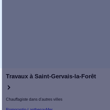
5/5
Publié le
09/12/2025
Entreprise
professionnelle
de bon
conseil et
réactive
Travaux à Saint-Gervais-la-Forêt
Chauffagiste dans d'autres villes
Romorantin-Lanthenay
Mer