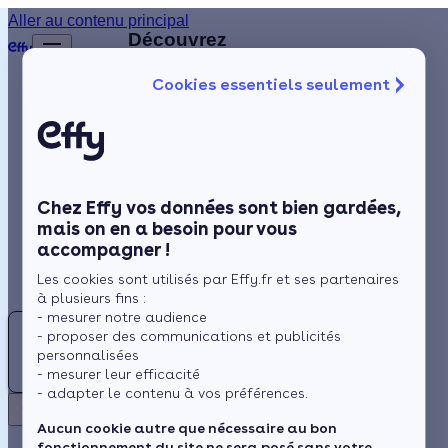
Aller au contenu principal
Retour
Découvrez
d'autres
Cookies essentiels seulement
artisans
Isolation
disponibles
à
Chauffage
proximité
Solaire
Chez Effy vos données sont bien gardées,
Rénovation globale
DC
mais on en a besoin pour vous
accompagner !
Aides et Primes
DESMARCHAIS
Les cookies sont utilisés par Effy.fr et ses partenaires
CHRISTOPHE
Actualités
à plusieurs fins :
- mesurer notre audience
F
- proposer des communications et publicités
5 (12 avis)
Espace Client
personnalisées
FLP
- mesurer leur efficacité
- adapter le contenu à vos préférences.
Villebarou -
Retour
Aucun cookie autre que nécessaire au bon
à 8 km
fonctionnement du site ne sera posé sans votre