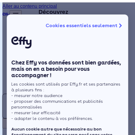
Aller au contenu principal
Retour
Découvrez
d'autres
Cookies essentiels seulement
artisans
Isolation
disponibles
à
Chauffage
proximité
Solaire
Chez Effy vos données sont bien gardées,
Rénovation globale
AP
mais on en a besoin pour vous
accompagner !
Aides et Primes
ADRIEN
Les cookies sont utilisés par Effy.fr et ses partenaires
PLOMBERIE
Actualités
à plusieurs fins :
CHAUFFAGE
- mesurer notre audience
M
- proposer des communications et publicités
Espace Client
personnalisées
MARTIN
5.0 (1 avis)
- mesurer leur efficacité
- adapter le contenu à vos préférences.
Saint-
Retour
Aucun cookie autre que nécessaire au bon
Sauveur-
fonctionnement du site ne sera posé sans votre