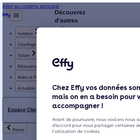
Aller au contenu principal
Découvrez
Retour
d'autres
artisans
Isolation
disponibles
à
Chauffage
proximité
Solaire
Rénovation globale
IE
Aides et Primes
ITH
Chez Effy vos données son
ECOENERGIE
Actualités
mais on en a besoin pour 
accompagner !
4.9 (12
Espace Client
P
avis)
Avant de poursuivre, nous voulons nous a
PROCLIMA
d’accord pour nous partager certaines d
Retour
l’utilisation de cookies.
Vendargues