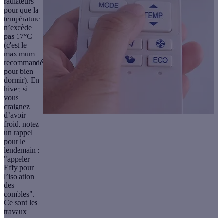
radiateurs
pour que la
température
n’excède
pas 17°C
(c'est le
maximum
recommandé
pour bien
dormir). En
hiver, si
vous
craignez
d’avoir
froid, notez
un rappel
pour le
lendemain :
"appeler
Effy pour
l’isolation
des
combles".
Ce sont les
travaux