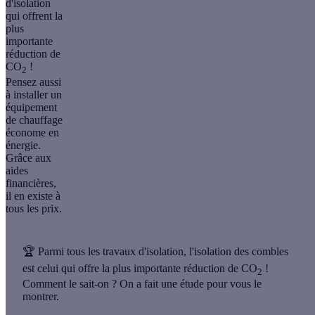
d'isolation
qui offrent la
plus
importante
réduction de
CO
!
2
Pensez aussi
à installer un
équipement
de chauffage
économe en
énergie.
Grâce aux
aides
financières,
il en existe à
tous les prix.
🏆 Parmi tous les travaux d'isolation, l'isolation des combles
est celui qui offre la plus importante réduction de CO
!
2
Comment le sait-on ? On a fait une étude pour vous le
montrer.