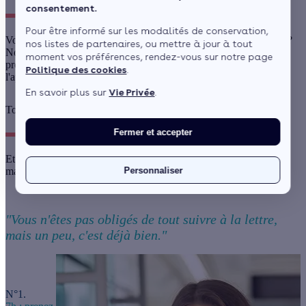
consentement.
Pour être informé sur les modalités de conservation,
Vous souhaitez réduire votre empreinte carbone sans prise de tête ?
nos listes de partenaires, ou mettre à jour à tout
Nous avons concocté un programme à suivre en une journée. Ce
moment vos préférences, rendez-vous sur notre page
programme est tellement simple que certains d'entre vous
Politique des cookies
.
l'appliquent déjà !
En savoir plus sur
Vie Privée
.
Top 5 des astuces pour réduire votre empreinte carbone
Fermer et accepter
Et voici votre routine facile pour un mode de vie bas-carbone, du
Personnaliser
matin au soir.
"Vous n'êtes pas obligés de tout suivre à la lettre,
mais un peu, c'est déjà bien."
N°1.