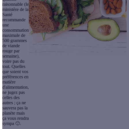
raisonnable (le
ministère de la
Santé
recommande
une
consommation
maximale de
500 grammes
de viande
rouge par
semaine
),
voire pas du
tout. Quelles
que soient vos
préférences en
matière
d'alimentation,
ne jugez pas
celles des
autres ; ça ne
sauvera pas la
planète mais
ça vous rendra
sympa 🙂.