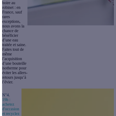
boire au
robinet : en
France, sauf
rares
exceptions,
nous avons la
chance de
bénéficier
d’une eau
traitée et saine.
Faites tout de
même
l’acquisition
d’une
bouteille
isotherme
pour
éviter les allers-
retours jusqu’à
l’évier.
N°4.
19h :
achetez
d'occasion
et recyclez