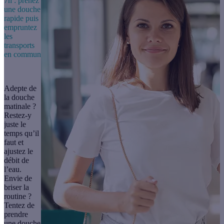
7h : prenez
une douche
rapide puis
empruntez
les
transports
en commun
Adepte de
la douche
matinale ?
Restez-y
juste le
temps qu’il
faut et
ajustez le
débit de
l’eau.
Envie de
briser la
routine ?
Tentez de
prendre
une
douche