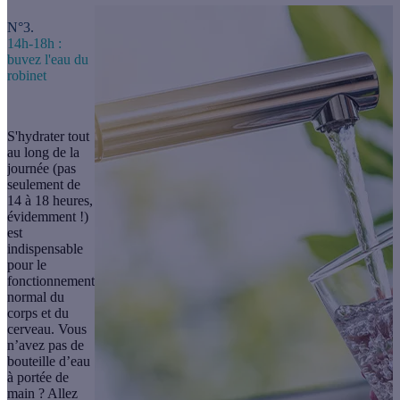
N°3.
14h-18h :
buvez l'eau du
robinet
S'hydrater tout
au long de la
journée (pas
seulement de
14 à 18 heures,
évidemment !)
est
indispensable
pour le
fonctionnement
normal du
corps et du
cerveau. Vous
n’avez pas de
bouteille d’eau
à portée de
main ? Allez