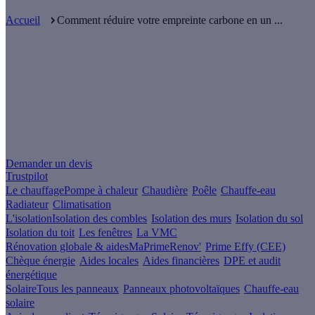
Accueil
Comment réduire votre empreinte carbone en un ...
Un projet de rénovation énergétique ?
Demander un devis
Trustpilot
Le chauffage
Pompe à chaleur
Chaudière
Poêle
Chauffe-eau
Radiateur
Climatisation
L'isolation
Isolation des combles
Isolation des murs
Isolation du sol
Isolation du toit
Les fenêtres
La VMC
Rénovation globale & aides
MaPrimeRenov'
Prime Effy (CEE)
Chèque énergie
Aides locales
Aides financières
DPE et audit
énergétique
Solaire
Tous les panneaux
Panneaux photovoltaïques
Chauffe-eau
solaire