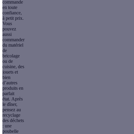
commande
en toute
confiance,
à petit prix.
Vous
pouvez
aussi
commander
du matériel
de
bricolage
ou de
cuisine, des
jouets et
bien
d’autres
produits en
parfait
état. Après
le dîner,
pensez au
recyclage
des déchets
: une
poubelle