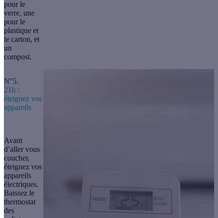
pour le
verre, une
pour le
plastique et
le carton, et
un
compost.
N°5.
21h :
éteignez vos
appareils
Avant
d’aller vous
coucher,
éteignez vos
appareils
électriques.
Baissez le
thermostat
des