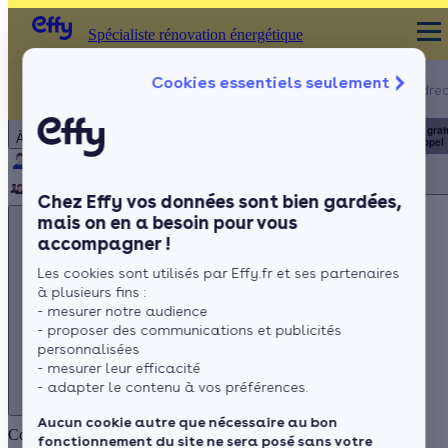
Spécialiste rénovation énergétique
Appelez-nous !
Cookies essentiels seulement
Spécialiste rénovation énergétique
du lundi au vendred
Particulier
Artisan / installateur
Entreprise / collectivité
8h à 19h
3456
Service grat
À propos
+ prix appel
Qui sommes-nous ?
Pourquoi Effy ?
Notre mission
Notre équipe
Rejoignez-nous
Presse
Chez Effy vos données sont bien gardées,
mais on en a besoin pour vous
accompagner !
Les cookies sont utilisés par Effy.fr et ses partenaires
à plusieurs fins :
Appelez-nous !
- mesurer notre audience
du lundi au vendredi - 8h à 19h
- proposer des communications et publicités
personnalisées
3456
Service gratuit
+ prix appel
- mesurer leur efficacité
- adapter le contenu à vos préférences.
Aucun cookie autre que nécessaire au bon
Comment réduire votre empreinte carbone... en une journée ?
fonctionnement du site ne sera posé sans votre