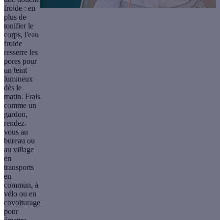
froide
: en
plus de
tonifier le
corps, l'eau
froide
resserre les
pores pour
un teint
lumineux
dès le
matin. Frais
comme un
gardon,
rendez-
vous au
bureau ou
au village
en
transports
en
commun, à
vélo ou en
covoiturage
pour