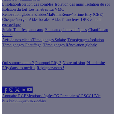
L'isolation
Isolation des combles
Isolation des murs
Isolation du sol
Isolation du toit
Les fenêtres
La VMC
Rénovation globale & aides
MaPrimeRenov'
Prime Effy (CEE)
Chèque énergie
Aides locales
Aides financières
DPE et audit
énergétique
Solaire
Tous les panneaux
Panneaux photovoltaïques
Chauffe-eau
solaire
Avis de nos clients
Témoignages Solaire
Témoignages Isolation
Témoignages Chauffage
Témoignages Rénovation globale
À propos
Qui sommes-nous ?
Pourquoi Effy ?
Notre mission
Plan de site
Effy dans les médias
Rejoignez-nous !
Les sites du groupe Effy
Suivez nous
Annuaire RGE
Mentions légales
CG Partenaires
CGS
CGU
Vie
Privée
Politique des cookies
Vous êtes un artisan RGE ?