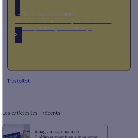
JE DÉCOUVRE MES PRIMES
*Montant calculé selon plusieurs critères
(travaux, revenus, localisation, …)
Trustpilot
Les articles les + récents
#mag - réussir ma réno
5 réflexes pour bien suivre votre