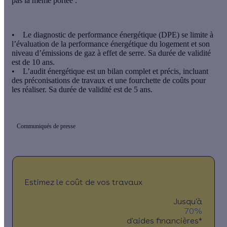
pas la même portée :
• Le diagnostic de performance énergétique (DPE) se limite à
l’évaluation de la performance énergétique du logement et son
niveau d’émissions de gaz à effet de serre. Sa durée de validité
est de 10 ans.
• L’audit énergétique est un bilan complet et précis, incluant
des préconisations de travaux et une fourchette de coûts pour
les réaliser. Sa durée de validité est de 5 ans.
Communiqués de presse
Estimez le coût de vos travaux
Jusqu'à
70%
d'aides financières*