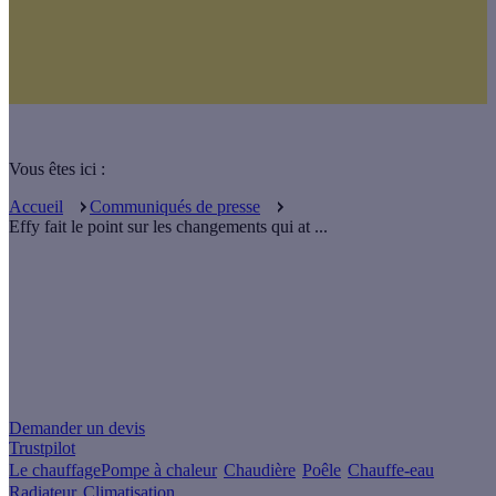
Vous êtes ici :
Accueil
Communiqués de presse
Effy fait le point sur les changements qui at ...
Un projet de rénovation énergétique ?
Demander un devis
Trustpilot
Le chauffage
Pompe à chaleur
Chaudière
Poêle
Chauffe-eau
Radiateur
Climatisation