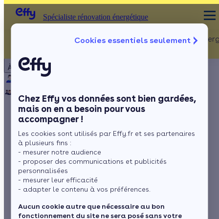
Spécialiste rénovation énergétique
Rénovation Ener
Cookies essentiels seulement
Spécialiste rénovation énergétique
Particulier
Artisan / installateur
Entreprise / collectivité
À propos
ISOLATION
Qui sommes-nous ?
Pourquoi Effy ?
Notre mission
Combles
Notre équipe
Rejoignez-nous
Presse
Chez Effy vos données sont bien gardées,
Murs
mais on en a besoin pour vous
accompagner !
Fenêtres
Effy fait le point sur
Les cookies sont utilisés par Effy.fr et ses partenaires
Sols
les changements qui
à plusieurs fins :
- mesurer notre audience
attendent les Français
- proposer des communications et publicités
personnalisées
- mesurer leur efficacité
- adapter le contenu à vos préférences.
par
L'équipe de rédaction
4 min de lecture
Aucun cookie autre que nécessaire au bon
fonctionnement du site ne sera posé sans votre