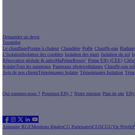
Un projet de rénovation énergétique ?
Demander un devis
Trustpilot
Le chauffage
Pompe à chaleur
Chaudière
Poêle
Chauffe-eau
Radiate
L'isolation
Isolation des combles
Isolation des murs
Isolation du sol
I
Rénovation globale & aides
MaPrimeRenov'
Prime Effy (CEE)
Chèqu
Solaire
Tous les panneaux
Panneaux photovoltaïques
Chauffe-eau sol
Avis de nos clients
Témoignages Solaire
Témoignages Isolation
Témo
À propos
Qui sommes-nous ?
Pourquoi Effy ?
Notre mission
Plan de site
Effy
Les sites du groupe Effy
Suivez nous
Annuaire RGE
Mentions légales
CG Partenaires
CGS
CGU
Vie Privée
P