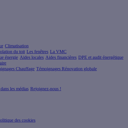
ur
Climatisation
solation du toit
Les fenêtres
La VMC
e énergie
Aides locales
Aides financières
DPE et audit énergétique
aire
ignages Chauffage
Témoignages Rénovation globale
 dans les médias
Rejoignez-nous !
olitique des cookies