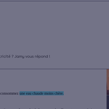
tricité ? Jamy vous répond !
t
consommez
une eau chaude moins chère.