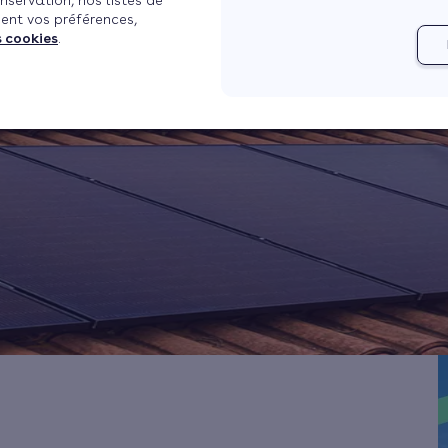
nservation, nos listes de
ent vos préférences,
Je chiffre mes travaux
s cookies
.