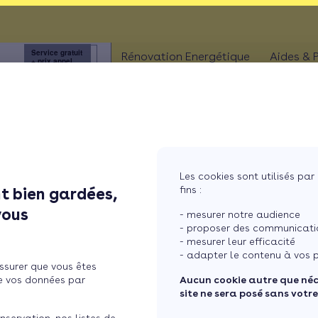
 !
Service gratuit
3456
Rénovation Energétique
Aides & 
+ prix appel
à
ISOLATION
Aides
Combles
Aides
Murs
Aides
MaPri
Fenêtres
Les cookies sont utilisés par 
Aides
fins :
t bien gardées,
ther
.
Sols
? Grâce aux panneaux solaires photovoltaïques, c'est possible !
vous
- mesurer notre audience
- proposer des communicatio
- mesurer leur efficacité
- adapter le contenu à vos p
ssurer que vous êtes
e vos données par
Aucun cookie autre que né
site ne sera posé sans votr