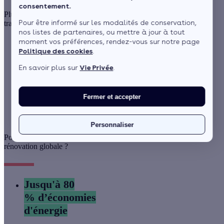
consentement.
Plus de 100 000 familles nous ont déjà fait confiance pour leurs
Pour être informé sur les modalités de conservation,
travaux. Vous aussi :
nos listes de partenaires, ou mettre à jour à tout
moment vos préférences, rendez-vous sur notre page
Politique des cookies
.
améliorez le DPE de votre logement
maximisez votre confort été comme hiver
En savoir plus sur
Vie Privée
.
valorisez votre bien
Fermer et accepter
Je veux être accompagné
Personnaliser
Pourquoi opter pour une
rénovation globale ?
Jusqu'à 80
% d’économies
d'énergie