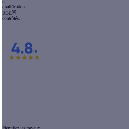
et
qualification
[6]
RGE
contrôlés.
Une raison de plus de nous choisir !
C'est la note que nos clients conquis attribuent à nos professionnels !
Choisir Effy, c'est choisir des artisans de confiance pour des travaux
de qualité.
Étude réalisée en 2024 auprès de 9 763 clients Effy.
Identifiez les travaux