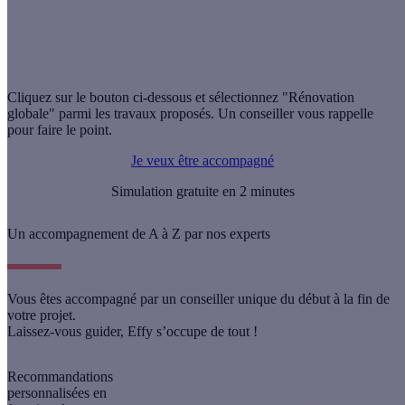
Cliquez sur le bouton ci-dessous et sélectionnez "Rénovation
globale" parmi les travaux proposés. Un conseiller vous rappelle
pour faire le point.
Je veux être accompagné
Simulation gratuite en 2 minutes
Un accompagnement de A à Z par nos experts
Vous êtes accompagné par un conseiller unique du début à la fin de
votre projet.
Laissez-vous guider, Effy s’occupe de tout !
Recommandations
personnalisées
en