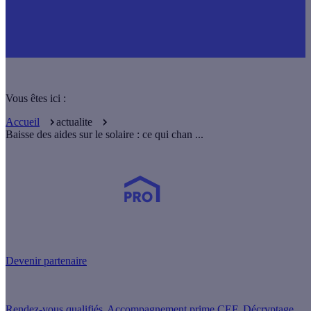
Vous êtes ici :
Accueil
actualite
Baisse des aides sur le solaire : ce qui chan ...
Devenez Partenaire Effy
et simplifiez-vous la vie !
Devenir partenaire
Nos services
Rendez-vous qualifiés
Accompagnement prime CEE
Décryptage