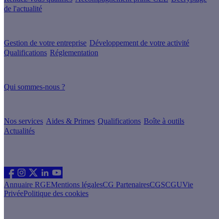
de l'actualité
Nos conseils
Gestion de votre entreprise
Développement de votre activité
Qualifications
Réglementation
À propos
Qui sommes-nous ?
Nos guides
Nos services
Aides & Primes
Qualifications
Boîte à outils
Actualités
Les sites du groupe Effy
Suivez nous
Annuaire RGE
Mentions légales
CG Partenaires
CGS
CGU
Vie
Privée
Politique des cookies
Vous êtes un particulier souhaitant rénover son logement ?