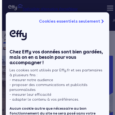
Spécialiste rénovation énergétique
Nos services
A
Cookies essentiels seulement
Spécialiste rénovation énergétique
Particulier
Artisan / installateur
Entreprise / collectivité
À propos
Projets Qualif
Qui sommes-nous ?
Pourquoi Effy ?
Notre mission
Gestion des P
Notre équipe
Rejoignez-nous
Presse
Chez Effy vos données sont bien gardées,
mais on en a besoin pour vous
accompagner !
Les cookies sont utilisés par Effy.fr et ses partenaires
à plusieurs fins :
- mesurer notre audience
- proposer des communications et publicités
personnalisées
- mesurer leur efficacité
- adapter le contenu à vos préférences.
Aucun cookie autre que nécessaire au bon
fonctionnement du site ne sera posé sans votre