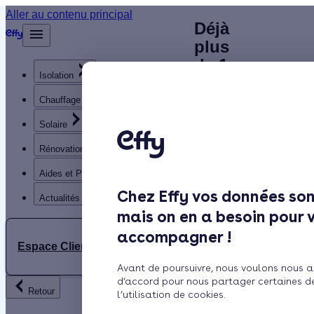
Chauffagiste
Aller au contenu principal
Déjà
Accueil
plus
à Cusset (03)
Annuaire
de 1
Chauffagiste
: contactez
Isolation
200
clients
Chauffage
un
satisfaits
Solaire
spécialiste
!
Rénovation globale
RGE près de
Aides et Primes
Rechercher
chez vous
Chez Effy vos données son
Trustpilot
Actualités
mais on en a besoin pour 
Trouver
accompagner !
un
Espace Client
Chauffagiste
Située à proximité du Massif
Avant de poursuivre, nous voulons nous a
à
d’accord pour nous partager certaines d
central et de l'influence
Retour
l’utilisation de cookies.
Cusset
océanique dégradée, la