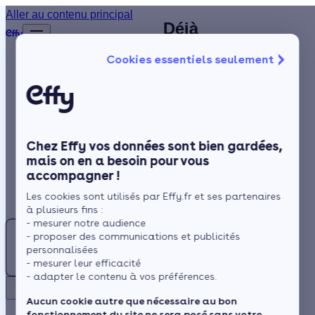
Plombier
Aller au contenu principal
Déjà
Accueil
chauffagiste à
plus de
Annuaire
Cookies essentiels seulement
1 200
Sainte-Soulle
Chauffagiste
Isolation
clients
(17) : trouvez
satisfaits
Chauffage
un chauffagiste
!
Solaire
RGE près de
Chez Effy vos données sont bien gardées,
Rénovation globale
chez vous
mais on en a besoin pour vous
accompagner !
Trustpilot
Aides et Primes
Rechercher
Les cookies sont utilisés par Effy.fr et ses partenaires
Actualités
à plusieurs fins :
- mesurer notre audience
Trouver
Située à proximité de
- proposer des communications et publicités
un
l'océan Atlantique et de
Espace Client
personnalisées
Chauffagiste
- mesurer leur efficacité
l'estuaire de la Gironde,
- adapter le contenu à vos préférences.
à
le climat de Sainte-Soulle
Retour
Sainte-
est de type climat
Aucun cookie autre que nécessaire au bon
fonctionnement du site ne sera posé sans votre