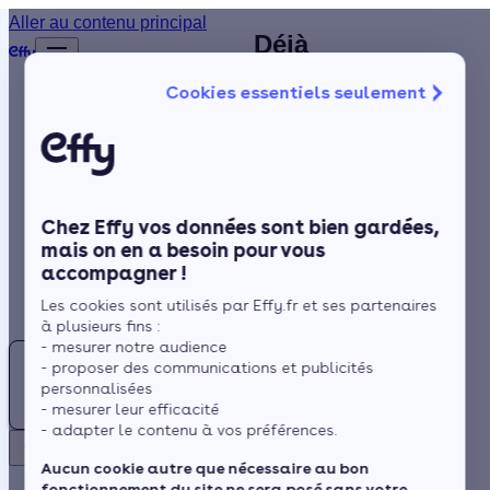
Chauffagiste
Aller au contenu principal
Déjà
Accueil
à Gradignan
plus de
Annuaire
Cookies essentiels seulement
1 200
(33) : trouvez
Chauffagiste
Isolation
clients
un artisan
satisfaits
Chauffage
RGE à
!
Solaire
proximité
Chez Effy vos données sont bien gardées,
Rénovation globale
mais on en a besoin pour vous
accompagner !
Trustpilot
Aides et Primes
Rechercher
Les cookies sont utilisés par Effy.fr et ses partenaires
Actualités
Située à proximité de
à plusieurs fins :
l'océan Atlantique et
- mesurer notre audience
Trouver
- proposer des communications et publicités
de l'estuaire de la
un
Espace Client
personnalisées
Gironde, le climat de
Chauffagiste
- mesurer leur efficacité
Gradignan est de type
- adapter le contenu à vos préférences.
à
Retour
climat océanique
Gradignan
Aucun cookie autre que nécessaire au bon
franc. Il est donc
fonctionnement du site ne sera posé sans votre