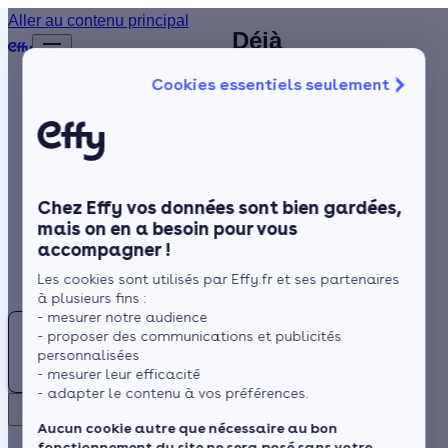
Chauffagiste à
Aller au contenu principal
Déjà
Accueil
Portet-sur-
plus de
Annuaire
Cookies essentiels seulement
1 200
Garonne (31) :
Chauffagiste
Isolation
clients
identifiez un
satisfaits
Chauffage
chauffagiste
!
Solaire
RGE près de
Chez Effy vos données sont bien gardées,
Rénovation globale
chez vous
mais on en a besoin pour vous
accompagner !
Trustpilot
Aides et Primes
Rechercher
Les cookies sont utilisés par Effy.fr et ses partenaires
Actualités
à plusieurs fins :
- mesurer notre audience
Trouver
Située à proximité des
- proposer des communications et publicités
un
Pyrénées et de la
Espace Client
personnalisées
Chauffagiste
- mesurer leur efficacité
Garonne, le climat de
- adapter le contenu à vos préférences.
à
Portet-sur-Garonne est
Retour
Portet-
de type climat océanique
Aucun cookie autre que nécessaire au bon
fonctionnement du site ne sera posé sans votre