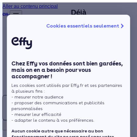
Plombier
Aller au contenu principal
Déjà
Accueil
chauffagiste à
plus de
Annuaire
Cookies essentiels seulement
1 200
Gray (70) :
Chauffagiste
Isolation
clients
contactez un
satisfaits
Chauffage
artisan
!
Solaire
chauffagiste
Chez Effy vos données sont bien gardées,
Rénovation globale
RGE près de
mais on en a besoin pour vous
accompagner !
Trustpilot
Aides et Primes
chez vous
Rechercher
Les cookies sont utilisés par Effy.fr et ses partenaires
Actualités
à plusieurs fins :
- mesurer notre audience
Trouver
- proposer des communications et publicités
un
Espace Client
personnalisées
Située à proximité des
Chauffagiste
- mesurer leur efficacité
Vosges et du Jura, le
- adapter le contenu à vos préférences.
à
climat de Gray est de
Retour
Gray
Aucun cookie autre que nécessaire au bon
type climat semi-
fonctionnement du site ne sera posé sans votre