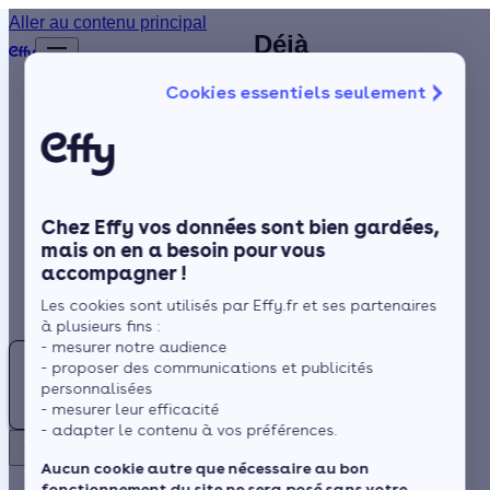
Plombier
Aller au contenu principal
Déjà
Accueil
chauffagiste au
plus de
Annuaire
Cookies essentiels seulement
1 200
Palais-sur-
Chauffagiste
Isolation
clients
Vienne (87) :
satisfaits
Chauffage
identifiez un
!
Solaire
artisan
Chez Effy vos données sont bien gardées,
Rénovation globale
chauffagiste
mais on en a besoin pour vous
accompagner !
Trustpilot
Aides et Primes
RGE à
Rechercher
Les cookies sont utilisés par Effy.fr et ses partenaires
Actualités
proximité
à plusieurs fins :
- mesurer notre audience
Trouver
- proposer des communications et publicités
un
Espace Client
personnalisées
Chauffagiste
- mesurer leur efficacité
Située à proximité du
- adapter le contenu à vos préférences.
au
Retour
Massif central, Le Palais-
Palais-
Aucun cookie autre que nécessaire au bon
sur-Vienne est une
fonctionnement du site ne sera posé sans votre