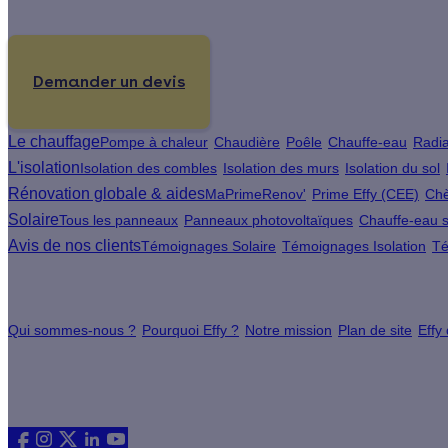
Un projet de rénovation énergétique ?
Demander un devis
Le chauffage
Pompe à chaleur
Chaudière
Poêle
Chauffe-eau
Radia
L'isolation
Isolation des combles
Isolation des murs
Isolation du sol
Rénovation globale & aides
MaPrimeRenov'
Prime Effy (CEE)
Chè
Solaire
Tous les panneaux
Panneaux photovoltaïques
Chauffe-eau s
Avis de nos clients
Témoignages Solaire
Témoignages Isolation
Té
À propos
Qui sommes-nous ?
Pourquoi Effy ?
Notre mission
Plan de site
Effy
Les sites du groupe Effy
Suivez nous