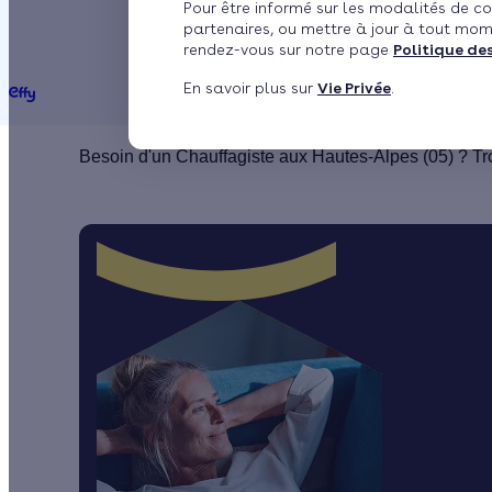
Pour être informé sur les modalités de co
partenaires, ou mettre à jour à tout mom
Embrun
rendez-vous sur notre page
Politique de
En savoir plus sur
Vie Privée
.
Besoin d'un Chauffagiste aux Hautes-Alpes (05) ? Tro