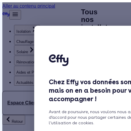
Aller au contenu principal
Trouvez
Tous
Accueil
le
nos
…
Afficher
les
meilleur
installateurs
éléments
Isolation
Chauffagiste
chauffagiste
masqués
du fil
(05)
Hautes-
Chauffage
d’Ariane
Alpes
Solaire
- (05)
Hautes-Alpes
Rénovation globale
Aides et Primes
Chez Effy vos données son
Actualités
mais on en a besoin pour 
Rechercher
accompagner !
Gap
Espace Client
Avant de poursuivre, nous voulons nous a
d’accord pour nous partager certaines d
Retour
l’utilisation de cookies.