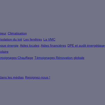
teur
Climatisation
Isolation du toit
Les fenêtres
La VMC
que énergie
Aides locales
Aides financières
DPE et audit énergétique
olaire
moignages Chauffage
Témoignages Rénovation globale
 dans les médias
Rejoignez-nous !