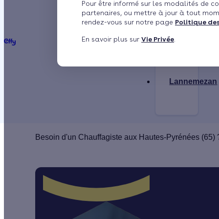
Pour être informé sur les modalités de co
partenaires, ou mettre à jour à tout mom
Lourdes
rendez-vous sur notre page
Politique de
En savoir plus sur
Vie Privée
.
Lannemezan
Besoin d'un Chauffagiste aux Hautes-Pyrénées (65) ? 