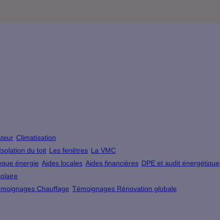
teur
Climatisation
Isolation du toit
Les fenêtres
La VMC
que énergie
Aides locales
Aides financières
DPE et audit énergétique
olaire
moignages Chauffage
Témoignages Rénovation globale