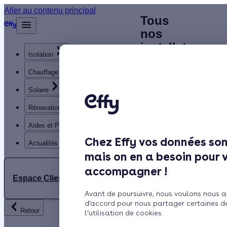
Aller au contenu principal
Trouvez
Tous
Accueil
le
nos
…
Afficher
les
meilleur
installateurs
éléments
Isolation
Chauffagiste
chauffagiste
masqués
du fil
(65)
Hautes-
Chauffage
d’Ariane
Pyrénées
Solaire
- (65)
Hautes-Pyrénées
Rénovation globale
Aides et Primes
Chez Effy vos données son
Actualités
mais on en a besoin pour 
Rechercher
accompagner !
Tarbes
Espace Client
Avant de poursuivre, nous voulons nous a
d’accord pour nous partager certaines d
Retour
l’utilisation de cookies.