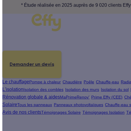
* Étude réalisée en 2025 auprès de 9 020 clients Effy
Un projet de rénovation énergétique ?
Demander un devis
Le chauffage
Pompe à chaleur
Chaudière
Poêle
Chauffe-eau
Radia
L'isolation
Isolation des combles
Isolation des murs
Isolation du sol
Rénovation globale & aides
MaPrimeRenov'
Prime Effy (CEE)
Chè
Solaire
Tous les panneaux
Panneaux photovoltaïques
Chauffe-eau s
Avis de nos clients
Témoignages Solaire
Témoignages Isolation
Té
À propos