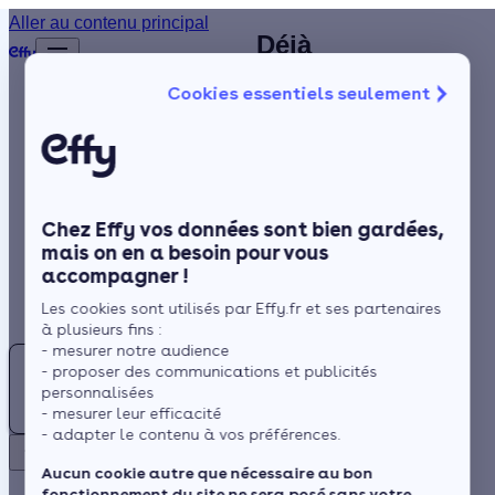
Plombier
Aller au contenu principal
Déjà
Accueil
chauffagiste à
plus de
Annuaire
Cookies essentiels seulement
1 200
Neuilly-sur-
Chauffagiste
Isolation
clients
Seine (92) :
satisfaits
Chauffage
trouvez un
!
Solaire
artisan
Chez Effy vos données sont bien gardées,
Rénovation globale
chauffagiste
mais on en a besoin pour vous
accompagner !
Trustpilot
Aides et Primes
RGE à
Rechercher
Les cookies sont utilisés par Effy.fr et ses partenaires
Actualités
proximité
à plusieurs fins :
- mesurer notre audience
Trouver
- proposer des communications et publicités
un
Espace Client
personnalisées
Chauffagiste
- mesurer leur efficacité
Située à proximité de la
- adapter le contenu à vos préférences.
à
Retour
Seine, Neuilly-sur-Seine
Neuilly-
Aucun cookie autre que nécessaire au bon
est une ville jouissant
fonctionnement du site ne sera posé sans votre