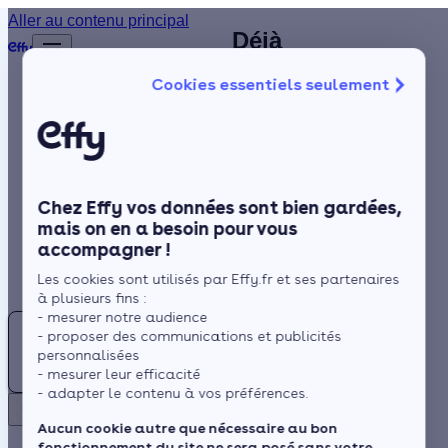
Plombier
Aller au contenu principal
Déjà
Accueil
chauffagiste à
plus de
Annuaire
Cookies essentiels seulement
1 200
Tignieu-
Chauffagiste
Isolation
clients
Jameyzieu (38)
satisfaits
Chauffage
: contactez un
!
Solaire
spécialiste RGE
Chez Effy vos données sont bien gardées,
Rénovation globale
près de chez
mais on en a besoin pour vous
accompagner !
Trustpilot
Aides et Primes
vous
Rechercher
Les cookies sont utilisés par Effy.fr et ses partenaires
Actualités
à plusieurs fins :
- mesurer notre audience
Trouver
- proposer des communications et publicités
un
Espace Client
personnalisées
Située à proximité des
Chauffagiste
- mesurer leur efficacité
Alpes et de la vallée du
- adapter le contenu à vos préférences.
à
Rhône, le climat de
Retour
Tignieu-
Aucun cookie autre que nécessaire au bon
Tignieu-Jameyzieu est de
fonctionnement du site ne sera posé sans votre