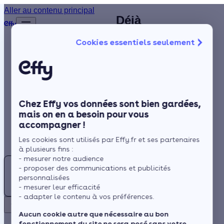
Plombier
Aller au contenu principal
Déjà
Accueil
chauffagiste à
plus de
Annuaire
Cookies essentiels seulement
1 200
La Ricamarie
Chauffagiste
Isolation
clients
(42) : trouvez
satisfaits
Chauffage
un artisan
!
Solaire
chauffagiste
Chez Effy vos données sont bien gardées,
Rénovation globale
RGE près de
mais on en a besoin pour vous
accompagner !
Trustpilot
Aides et Primes
chez vous
Rechercher
Les cookies sont utilisés par Effy.fr et ses partenaires
Actualités
à plusieurs fins :
- mesurer notre audience
Trouver
- proposer des communications et publicités
un
Espace Client
personnalisées
Située à proximité du
Chauffagiste
- mesurer leur efficacité
Massif central et de la
- adapter le contenu à vos préférences.
à la
Loire, la météo à La
Retour
Ricamarie
Aucun cookie autre que nécessaire au bon
Ricamarie est de type
fonctionnement du site ne sera posé sans votre