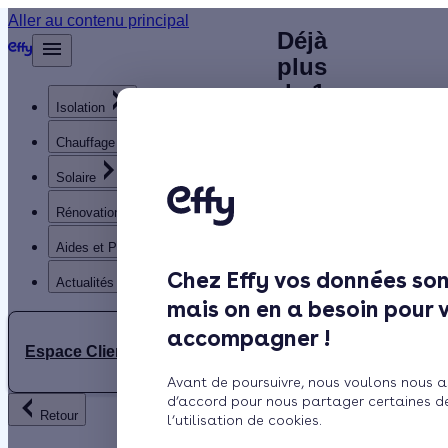
Plombier
Aller au contenu principal
Déjà
Accueil
plus
chauffagiste
Annuaire
de 1
Chauffagiste
à La
Isolation
200
clients
Chauffage
Chapelle-
satisfaits
Solaire
Saint-Mesmin
!
Rénovation globale
(45) :
Aides et Primes
Rechercher
contactez un
Chez Effy vos données son
Trustpilot
Actualités
mais on en a besoin pour 
artisan
Trouver
accompagner !
un
Espace Client
chauffagiste
Chauffagiste
Avant de poursuivre, nous voulons nous a
à la
RGE à
d’accord pour nous partager certaines d
Retour
l’utilisation de cookies.
Chapelle-