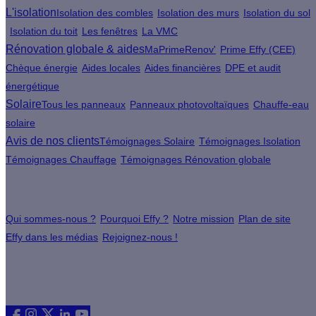
L'isolation
Isolation des combles
Isolation des murs
Isolation du sol
Isolation du toit
Les fenêtres
La VMC
Rénovation globale & aides
MaPrimeRenov'
Prime Effy (CEE)
Chèque énergie
Aides locales
Aides financières
DPE et audit
énergétique
Solaire
Tous les panneaux
Panneaux photovoltaïques
Chauffe-eau
solaire
Avis de nos clients
Témoignages Solaire
Témoignages Isolation
Témoignages Chauffage
Témoignages Rénovation globale
À propos
Qui sommes-nous ?
Pourquoi Effy ?
Notre mission
Plan de site
Effy dans les médias
Rejoignez-nous !
Les sites du groupe Effy
Suivez nous