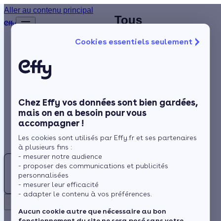
Aller au contenu principal
Trouvez
Tous
Accueil
le
nos
…
Afficher
Cookies essentiels seulement
les
meilleur
installateurs
éléments
Isolation
Chauffagiste
chauffagiste
masqués
du fil
(71)
Saône-
Chauffage
d’Ariane
et-Loire
Solaire
- (71)
Saône-et-Loire
Chez Effy vos données sont bien gardées,
Rénovation globale
mais on en a besoin pour vous
accompagner !
Aides et Primes
Les cookies sont utilisés par Effy.fr et ses partenaires
Actualités
Chalon-
à plusieurs fins :
sur-
Rechercher
- mesurer notre audience
Saône
- proposer des communications et publicités
Espace Client
personnalisées
- mesurer leur efficacité
- adapter le contenu à vos préférences.
Mâcon
Retour
Aucun cookie autre que nécessaire au bon
fonctionnement du site ne sera posé sans votre