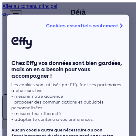
Plombier
Aller au contenu principal
Déjà
Accueil
chauffagiste
plus de
Annuaire
Cookies essentiels seulement
1 200
à Gonesse
Chauffagiste
Isolation
clients
(95) :
satisfaits
Chauffage
identifiez un
!
Solaire
artisan RGE à
Chez Effy vos données sont bien gardées,
Rénovation globale
proximité
mais on en a besoin pour vous
accompagner !
Trustpilot
Aides et Primes
Rechercher
Les cookies sont utilisés par Effy.fr et ses partenaires
Actualités
à plusieurs fins :
- mesurer notre audience
Trouver
Située à proximité de
- proposer des communications et publicités
un
la vallée de l'Oise,
Espace Client
personnalisées
Chauffagiste
- mesurer leur efficacité
Gonesse est une ville
- adapter le contenu à vos préférences.
à
au climat océanique
Retour
Gonesse
dégradé typique. Il est
Aucun cookie autre que nécessaire au bon
fonctionnement du site ne sera posé sans votre