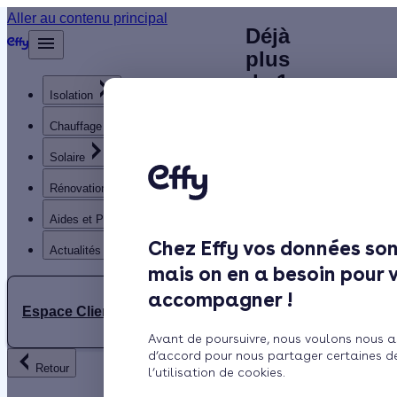
Plombier
Aller au contenu principal
Déjà
Accueil
plus
chauffagiste
Annuaire
de 1
Chauffagiste
à Soisy-sous-
Isolation
200
clients
Chauffage
Montmorency
satisfaits
Solaire
(95) :
!
Rénovation globale
contactez un
Aides et Primes
Rechercher
artisan
Chez Effy vos données son
Trustpilot
Actualités
mais on en a besoin pour 
chauffagiste
Trouver
accompagner !
un
Espace Client
RGE près de
Chauffagiste
Avant de poursuivre, nous voulons nous a
à
chez vous
d’accord pour nous partager certaines d
Retour
l’utilisation de cookies.
Soisy-