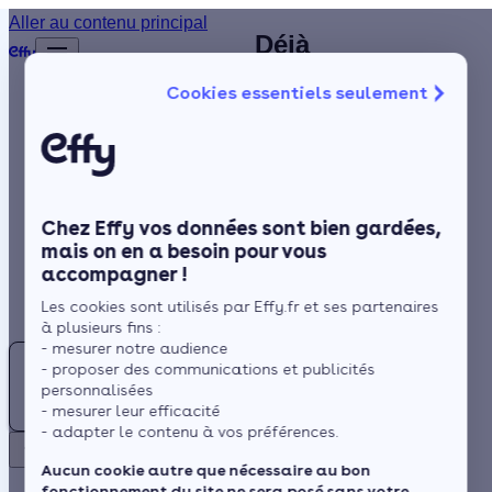
Chauffagiste à
Aller au contenu principal
Déjà
Accueil
Vauréal (95) :
plus de
Annuaire
Cookies essentiels seulement
1 200
trouvez un
Chauffagiste
Isolation
clients
spécialiste RGE
satisfaits
Chauffage
près de chez
!
Solaire
vous
Chez Effy vos données sont bien gardées,
Rénovation globale
mais on en a besoin pour vous
accompagner !
Trustpilot
Aides et Primes
Rechercher
Les cookies sont utilisés par Effy.fr et ses partenaires
Actualités
Située à proximité de la
à plusieurs fins :
vallée de l'Oise, le climat
- mesurer notre audience
Trouver
- proposer des communications et publicités
de Vauréal est de type
un
Espace Client
personnalisées
climat océanique
Chauffagiste
- mesurer leur efficacité
dégradé. Il est donc
- adapter le contenu à vos préférences.
à
Retour
crucial d'opter pour une
Vauréal
Aucun cookie autre que nécessaire au bon
installation robuste pour
fonctionnement du site ne sera posé sans votre