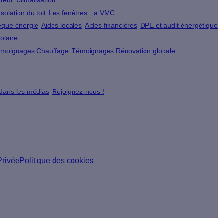
teur
Climatisation
Isolation du toit
Les fenêtres
La VMC
que énergie
Aides locales
Aides financières
DPE et audit énergétique
olaire
moignages Chauffage
Témoignages Rénovation globale
 dans les médias
Rejoignez-nous !
Privée
Politique des cookies
ns