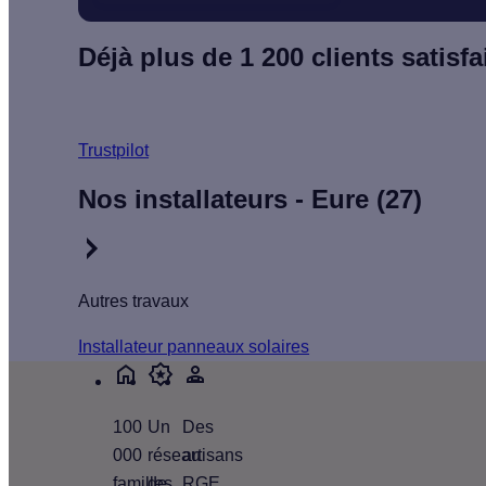
Déjà plus de 1 200 clients satisfai
Trustpilot
Nos installateurs - Eure (27)
Autres travaux
Installateur panneaux solaires
100
Un
Des
000
réseau
artisans
familles
de
RGE