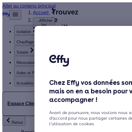
Aller au contenu principal
Trouvez
Accueil
le
…
Afficher
les
meilleur
éléments
Isolation
Installateur
masqués
du fil
de
Chauffage
d’Ariane
panneaux
Solaire
solaires
Eure
Rénovation globale
(27)
Aides et Primes
Chez Effy vos données son
Actualités
mais on en a besoin pour 
accompagner !
Espace Client
Avant de poursuivre, nous voulons nous a
Rechercher
d’accord pour nous partager certaines d
Retour
l’utilisation de cookies.