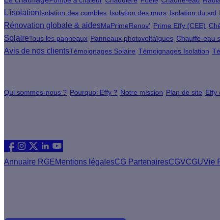
Pompe à chaleur
Chaudière
Poêle
Chauffe-eau
Radia
L'isolation
Isolation des combles
Isolation des murs
Isolation du sol
Rénovation globale & aides
MaPrimeRenov'
Prime Effy (CEE)
Chè
Solaire
Tous les panneaux
Panneaux photovoltaïques
Chauffe-eau s
Avis de nos clients
Témoignages Solaire
Témoignages Isolation
Té
À propos
Qui sommes-nous ?
Pourquoi Effy ?
Notre mission
Plan de site
Effy
Les sites du groupe Effy
Suivez nous
Annuaire RGE
Mentions légales
CG Partenaires
CGV
CGU
Vie 
Vous êtes un artisan RGE ?
Devenez partenaire Effy, visitez notre espace dédié aux artisa