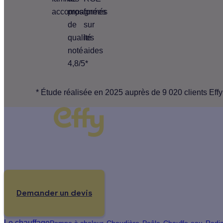
accompagnées
pros
formés
de
sur
qualité
les
noté
aides
4,8/5*
* Étude réalisée en 2025 auprès de 9 020 clients Effy
Un projet de rénovation énergétique ?
Demander un devis
Le chauffage