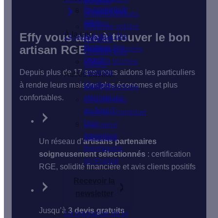
solaires
Ils parlent de
Isolation du
Chaudière à
photovoltaïques
nous
sol
bûches
Système solaire
À la une
Effy vous aide à trouver le bon
Le poêle
Isolation des
combiné
Hausse des
artisan RGE
fenêtres
Poêle à granulés
Chauffe-eau
prix de
VMC
Poêle à bûches
solaire
Depuis plus de 17 ans, nous aidons les particuliers
l'énergie
Autres travaux
à rendre leurs maisons plus économes et plus
Quelles
Insert cheminée
confortables.
alternatives
Chauffe-eau
au fioul ?
thermodynamique
Les
Radiateur
passoires
électrique
Un réseau d’
artisans partenaires
thermiques
soigneusement sélectionnés
: certification
en France
RGE, solidité financière et avis clients positifs
Recevoir la
newsletter
Jusqu’à
3 devis gratuits
Le magazine de la