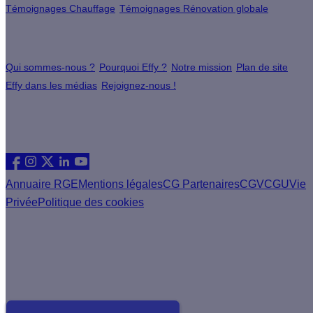
Témoignages Chauffage
Témoignages Rénovation globale
À propos
Qui sommes-nous ?
Pourquoi Effy ?
Notre mission
Plan de site
Effy dans les médias
Rejoignez-nous !
Les sites du groupe Effy
Suivez nous
Annuaire RGE
Mentions légales
CG Partenaires
CGV
CGU
Vie
Privée
Politique des cookies
Vous êtes un artisan RGE ?
Devenez partenaire Effy, visitez notre espace dédié aux
artisans