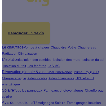
Un projet de rénovation énergétique ?
Demander un devis
Le chauffage
Pompe à chaleur
Chaudière
Poêle
Chauffe-eau
Radiateur
Climatisation
L'isolation
Isolation des combles
Isolation des murs
Isolation du sol
Isolation du toit
Les fenêtres
La VMC
Rénovation globale & aides
MaPrimeRenov'
Prime Effy (CEE)
Chèque énergie
Aides locales
Aides financières
DPE et audit
énergétique
Solaire
Tous les panneaux
Panneaux photovoltaïques
Chauffe-eau
solaire
Avis de nos clients
Témoignages Solaire
Témoignages Isolation