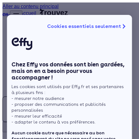
Aller au contenu principal
Trouvez
Accueil
le
…
Afficher
Cookies essentiels seulement
les
meilleur
éléments
Isolation
Installateur
masqués
du fil
de
Chauffage
d’Ariane
panneaux
Solaire
solaires
Val-d'Oise
Chez Effy vos données sont bien gardées,
Rénovation globale
(95)
mais on en a besoin pour vous
accompagner !
Aides et Primes
Les cookies sont utilisés par Effy.fr et ses partenaires
Actualités
à plusieurs fins :
- mesurer notre audience
- proposer des communications et publicités
Espace Client
personnalisées
- mesurer leur efficacité
- adapter le contenu à vos préférences.
Rechercher
Retour
Aucun cookie autre que nécessaire au bon
fonctionnement du site ne sera posé sans votre