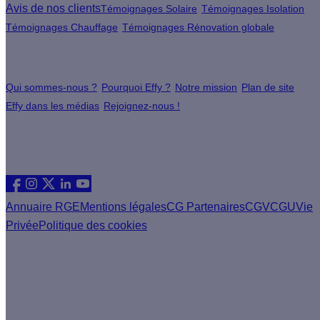
Avis de nos clients
Témoignages Solaire
Témoignages Isolation
Témoignages Chauffage
Témoignages Rénovation globale
À propos
Qui sommes-nous ?
Pourquoi Effy ?
Notre mission
Plan de site
Effy dans les médias
Rejoignez-nous !
Les sites du groupe Effy
Suivez nous
Annuaire RGE
Mentions légales
CG Partenaires
CGV
CGU
Vie
Privée
Politique des cookies
Vous êtes un artisan RGE ?
Devenez partenaire Effy, visitez notre espace dédié aux
artisans