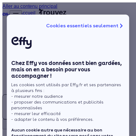
Aller au contenu principal
Trouvez
Accueil
le
…
Afficher
Cookies essentiels seulement
les
meilleur
éléments
Isolation
Installateur
masqués
du fil
de
Chauffage
d’Ariane
panneaux
Solaire
solaires
Vendée
Chez Effy vos données sont bien gardées,
Rénovation globale
(85)
mais on en a besoin pour vous
accompagner !
Aides et Primes
Les cookies sont utilisés par Effy.fr et ses partenaires
Actualités
à plusieurs fins :
- mesurer notre audience
- proposer des communications et publicités
Espace Client
personnalisées
- mesurer leur efficacité
- adapter le contenu à vos préférences.
Rechercher
Retour
Aucun cookie autre que nécessaire au bon
fonctionnement du site ne sera posé sans votre