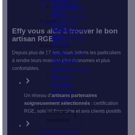
solaires
Ils parlent de
Isolation du
Chaudière à
photovoltaïques
nous
sol
bûches
Système solaire
À la une
Le poêle
Isolation des
combiné
Hausse des
Effy vous aide à trouver le bon
fenêtres
Poêle à granulés
Chauffe-eau
prix de
artisan RGE
VMC
Poêle à bûches
solaire
l'énergie
Autres travaux
Depuis plus de 17 ans, nous aidons les particuliers
Quelles
Insert cheminée
à rendre leurs maisons plus économes et plus
alternatives
Chauffe-eau
confortables.
au fioul ?
thermodynamique
Les
Radiateur
passoires
électrique
thermiques
Un réseau d’
artisans partenaires
en France
soigneusement sélectionnés
: certification
RGE, solidité financière et avis clients positifs
Recevoir la
newsletter
Le magazine de la