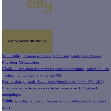
Un projet de rénovation énergétique ?
Demander un devis
Le chauffage
Pompe à chaleur
Chaudière
Poêle
Chauffe-eau
Radiateur
Climatisation
L'isolation
Isolation des combles
Isolation des murs
Isolation du sol
Isolation du toit
Les fenêtres
La VMC
Rénovation globale & aides
MaPrimeRenov'
Prime Effy (CEE)
Chèque énergie
Aides locales
Aides financières
DPE et audit
énergétique
Solaire
Tous les panneaux
Panneaux photovoltaïques
Chauffe-eau
solaire