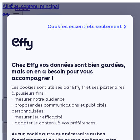
Aller au contenu principal
Retour
Cookies essentiels seulement
Isolation
Chauffage
Solaire
Chez Effy vos données sont bien gardées,
Rénovation globale
mais on en a besoin pour vous
accompagner !
Aides et Primes
Les cookies sont utilisés par Effy.fr et ses partenaires
Actualités
à plusieurs fins :
- mesurer notre audience
TS
- proposer des communications et publicités
Espace Client
personnalisées
THERMIQUE
- mesurer leur efficacité
- adapter le contenu à vos préférences.
SUD
Retour
VENDEE
Aucun cookie autre que nécessaire au bon
fonctionnement du site ne sera posé sans votre