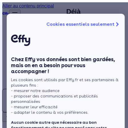
Expert en PAC à Luçon (85) 
Aller au contenu principal
Déjà
Accueil
identifiez un professionnel
plus de
Annuaire
Cookies essentiels seulement
1 200
qualifié RGE près de chez
Pompe à chaleur
Isolation
clients
vous
satisfaits
Chauffage
!
Solaire
Chez Effy vos données sont bien gardées,
Rénovation globale
C'est dans la Vendée (Pays de la Loire) que
mais on en a besoin pour vous
se trouve Luçon, une commune où le climat
accompagner !
Trustpilot
Aides et Primes
Rechercher
océanique franc renforce fréquemment la
Les cookies sont utilisés par Effy.fr et ses partenaires à
Actualités
plusieurs fins :
sensation de froid. Avec une saison de chauf
- mesurer notre audience
Pompe
d'octobre à avril, il est incontournable d'opter
- proposer des communications et publicités
à
pour un système de chauffage efficace pour
Espace Client
personnalisées
chaleur
- mesurer leur efficacité
garantir le confort des foyers de la ville de
- adapter le contenu à vos préférences.
:
Luçon.
Retour
Trouvez
Aucun cookie autre que nécessaire au bon
Aujourd'hui, la pompe à chaleur (PAC)
fonctionnement du site ne sera posé sans votre