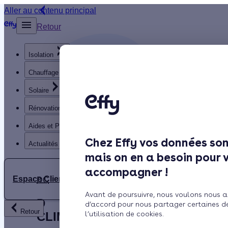
Aller au contenu principal
Retour
Isolation
Chauffage
Solaire
Rénovation globale
Aides et Primes
Chez Effy vos données son
Actualités
mais on en a besoin pour 
accompagner !
Espace Client
DC
Avant de poursuivre, nous voulons nous a
D
d’accord pour nous partager certaines d
Retour
CLIM
l’utilisation de cookies.