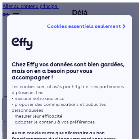
Expert en PAC
Aller au contenu principal
Déjà
Accueil
à Montpellier
plus de
Annuaire
Cookies essentiels seulement
1 200
(34) : contactez
Pompe à chaleur
Isolation
clients
un chauffagiste
satisfaits
Chauffage
certifié RGE
!
Solaire
près de chez
Chez Effy vos données sont bien gardées,
Rénovation globale
vous
mais on en a besoin pour vous
accompagner !
Trustpilot
Aides et Primes
Rechercher
Les cookies sont utilisés par Effy.fr et ses partenaires
Actualités
à plusieurs fins :
- mesurer notre audience
Pompe
C'est dans l'Hérault
- proposer des communications et publicités
à
(Occitanie) que se trouve
Espace Client
personnalisées
chaleur
- mesurer leur efficacité
Montpellier, une localité
- adapter le contenu à vos préférences.
:
où le climat
Retour
Trouvez
méditerranéen accentue
Aucun cookie autre que nécessaire au bon
fonctionnement du site ne sera posé sans votre