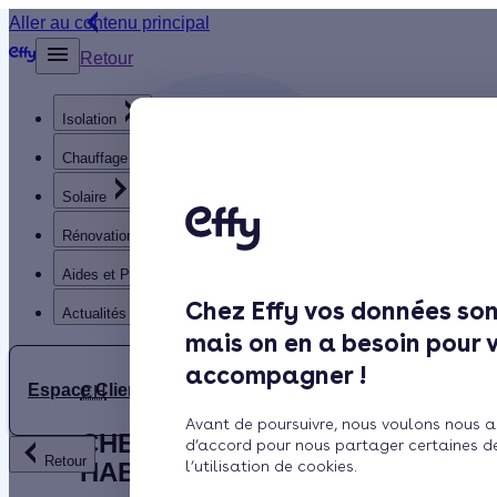
Aller au contenu principal
Retour
Isolation
Chauffage
Solaire
Rénovation globale
Aides et Primes
Chez Effy vos données son
Actualités
mais on en a besoin pour 
accompagner !
Espace Client
CH
Avant de poursuivre, nous voulons nous a
CHEAUFF
d’accord pour nous partager certaines d
Retour
HABITAT
l’utilisation de cookies.