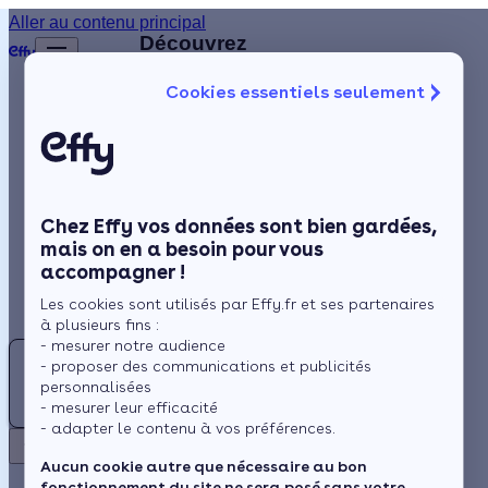
Aller au contenu principal
Retour
Découvrez
d'autres
Cookies essentiels seulement
artisans
Isolation
disponibles
à
Chauffage
proximité
Solaire
Chez Effy vos données sont bien gardées,
Rénovation globale
IC
mais on en a besoin pour vous
accompagner !
Aides et Primes
INTER
Les cookies sont utilisés par Effy.fr et ses partenaires
CHAUFFAGE
Actualités
à plusieurs fins :
- mesurer notre audience
Pas
RT
- proposer des communications et publicités
encore
Espace Client
personnalisées
RENOVATION
- mesurer leur efficacité
d'avis
- adapter le contenu à vos préférences.
TRAVAUX
Outreau
Retour
ENERGETIQUES
Aucun cookie autre que nécessaire au bon
- à 14 km
fonctionnement du site ne sera posé sans votre