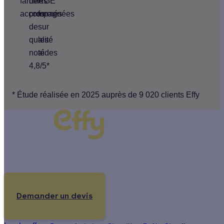
familles
de
RGE
accompagnées
pros
formés
de
sur
qualité
les
noté
aides
4,8/5*
* Étude réalisée en 2025 auprès de 9 020 clients Effy
Un projet de rénovation énergétique ?
Demander un devis