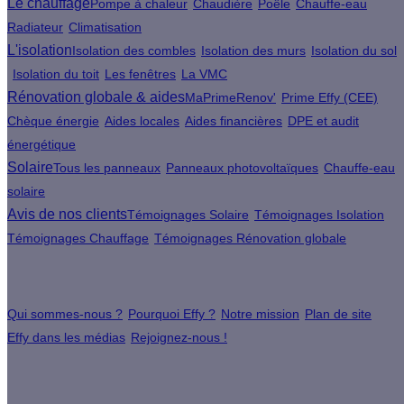
Le chauffage
Pompe à chaleur
Chaudière
Poêle
Chauffe-eau
Radiateur
Climatisation
L'isolation
Isolation des combles
Isolation des murs
Isolation du sol
Isolation du toit
Les fenêtres
La VMC
Rénovation globale & aides
MaPrimeRenov'
Prime Effy (CEE)
Chèque énergie
Aides locales
Aides financières
DPE et audit
énergétique
Solaire
Tous les panneaux
Panneaux photovoltaïques
Chauffe-eau
solaire
Avis de nos clients
Témoignages Solaire
Témoignages Isolation
Témoignages Chauffage
Témoignages Rénovation globale
À propos
Qui sommes-nous ?
Pourquoi Effy ?
Notre mission
Plan de site
Effy dans les médias
Rejoignez-nous !
Les sites du groupe Effy