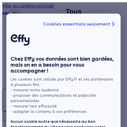
Aller au contenu principal
Climatisation
Tous
Accueil
:
nos
…
Afficher
Cookies essentiels seulement
les
Trouvez
installateurs
éléments
Isolation
votre
climatisation
masqués
du fil
artisan
Bouches-
Chauffage
d’Ariane
RGE
du-
Solaire
aux
Rhône
Bouches-du-Rhône
Chez Effy vos données sont bien gardées,
Rénovation globale
Bouches-
- (13)
mais on en a besoin pour vous
du-
accompagner !
Aides et Primes
Rhône
Les cookies sont utilisés par Effy.fr et ses partenaires
Actualités
(13)
à plusieurs fins :
- mesurer notre audience
Aix-en-
- proposer des communications et publicités
Provence
Espace Client
personnalisées
- mesurer leur efficacité
- adapter le contenu à vos préférences.
Retour
Marseille 15e
Aucun cookie autre que nécessaire au bon
Arrondissement
fonctionnement du site ne sera posé sans votre