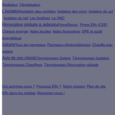
Radiateur
Climatisation
L'isolation
Isolation des combles
Isolation des murs
Isolation du sol
Isolation du toit
Les fenêtres
La VMC
Rénovation globale & aides
MaPrimeRenov'
Prime Effy (CEE)
Chèque énergie
Aides locales
Aides financières
DPE et audit
énergétique
Solaire
Tous les panneaux
Panneaux photovoltaïques
Chauffe-eau
solaire
Avis de nos clients
Témoignages Solaire
Témoignages Isolation
Témoignages Chauffage
Témoignages Rénovation globale
À propos
Qui sommes-nous ?
Pourquoi Effy ?
Notre mission
Plan de site
Effy dans les médias
Rejoignez-nous !
Les sites du groupe Effy
Suivez nous