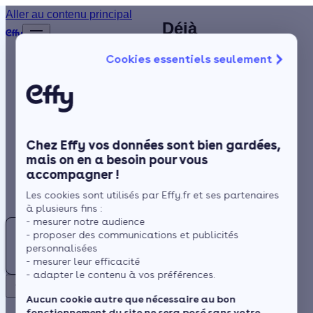
Installateur de
Aller au contenu principal
Déjà
Accueil
climatisation à
plus de
Annuaire
Cookies essentiels seulement
1 200
Évry-
Climatisation
Isolation
clients
Courcouronnes
satisfaits
Chauffage
!
Solaire
Chez Effy vos données sont bien gardées,
Rénovation globale
À Évry-Courcouronnes de
mais on en a besoin pour vous
même que dans l'Essonne,
accompagner !
Trustpilot
Aides et Primes
Rechercher
les périodes estivales de
Les cookies sont utilisés par Effy.fr et ses partenaires
Actualités
à plusieurs fins :
plus en plus étouffantes sont
- mesurer notre audience
Climatisation
rythmées par des vagues de
- proposer des communications et publicités
:
chaleur. L'installation d'une
Espace Client
personnalisées
Trouvez
- mesurer leur efficacité
clim n’y est plus un
- adapter le contenu à vos préférences.
votre
équipement superflu, mais
Retour
artisan
Aucun cookie autre que nécessaire au bon
s'impose comme étant
fonctionnement du site ne sera posé sans votre