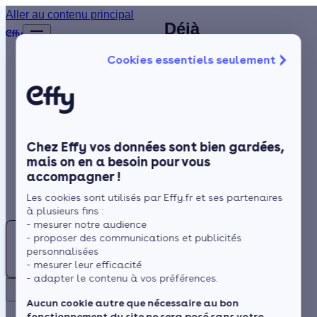
Installateur de
Aller au contenu principal
Déjà
Accueil
climatisation à
plus de
Annuaire
Cookies essentiels seulement
1 200
Voreppe
Climatisation
Isolation
clients
satisfaits
Chauffage
!
Solaire
À Voreppe et dans l'Isère,
Chez Effy vos données sont bien gardées,
les périodes estivales
Rénovation globale
mais on en a besoin pour vous
toujours plus chaudes sont
accompagner !
Trustpilot
Aides et Primes
rythmées par des pics de
Rechercher
Les cookies sont utilisés par Effy.fr et ses partenaires
Actualités
température. L'installation
à plusieurs fins :
d'une clim ne représente
- mesurer notre audience
Climatisation
- proposer des communications et publicités
plus un agrément optionnel,
:
Espace Client
personnalisées
mais s'impose comme étant
Trouvez
- mesurer leur efficacité
- adapter le contenu à vos préférences.
cruciale pour votre bien-être,
votre
Retour
spécifiquement via les
artisan
Aucun cookie autre que nécessaire au bon
systèmes réversibles qui
fonctionnement du site ne sera posé sans votre