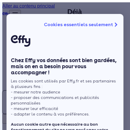
Installateur de
Aller au contenu principal
Déjà
Accueil
climatisation à
plus de
Annuaire
Cookies essentiels seulement
1 200
Reims
Climatisation
Isolation
clients
satisfaits
Chauffage
!
Solaire
À Reims ainsi que dans la
Chez Effy vos données sont bien gardées,
Marne, les périodes
Rénovation globale
mais on en a besoin pour vous
estivales toujours plus
accompagner !
Trustpilot
Aides et Primes
chaudes sont marquées par
Rechercher
Les cookies sont utilisés par Effy.fr et ses partenaires
Actualités
des vagues de chaleur.
à plusieurs fins :
L'installation d'une clim n'est
- mesurer notre audience
Climatisation
- proposer des communications et publicités
désormais plus un luxe,
:
Espace Client
personnalisées
mais s'impose comme étant
Trouvez
- mesurer leur efficacité
- adapter le contenu à vos préférences.
cruciale pour votre confort
votre
Retour
quotidien, notamment avec
artisan
Aucun cookie autre que nécessaire au bon
les modèles réversibles qui
fonctionnement du site ne sera posé sans votre