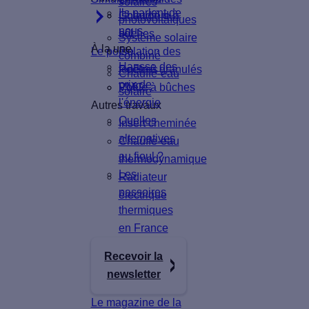
solaires
Ils parlent de
Isolation du
Chaudière à
photovoltaïques
nous
sol
bûches
Système solaire
À la une
Le poêle
Isolation des
combiné
Hausse des
fenêtres
Poêle à granulés
Chauffe-eau
prix de
VMC
Poêle à bûches
solaire
l'énergie
Autres travaux
Quelles
Insert cheminée
alternatives
Chauffe-eau
au fioul ?
thermodynamique
Les
Radiateur
passoires
électrique
thermiques
en France
Recevoir la
newsletter
Le magazine de la