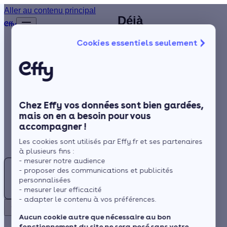
Expert en
Aller au contenu principal
Déjà
Accueil
pompe à
plus de
Annuaire
Cookies essentiels seulement
1 200
chaleur à
Pompe à chaleur
Isolation
clients
Thonon-les-
satisfaits
Chauffage
Bains (74) :
!
Solaire
identifiez un
Chez Effy vos données sont bien gardées,
Rénovation globale
professionnel
mais on en a besoin pour vous
accompagner !
Trustpilot
Aides et Primes
qualifié RGE
Rechercher
Les cookies sont utilisés par Effy.fr et ses partenaires
Actualités
près de chez
à plusieurs fins :
- mesurer notre audience
Pompe
vous
- proposer des communications et publicités
à
Espace Client
personnalisées
chaleur
- mesurer leur efficacité
- adapter le contenu à vos préférences.
:
Retour
Trouvez
Thonon-les-Bains,
Aucun cookie autre que nécessaire au bon
fonctionnement du site ne sera posé sans votre