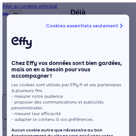
Spécialiste en
Aller au contenu principal
Déjà
Accueil
PAC à Paris 19E
plus de
Annuaire
Cookies essentiels seulement
1 200
Arrondissement
Pompe à chaleur
Isolation
clients
(75) : identifiez
satisfaits
Chauffage
un
!
Solaire
professionnel
Chez Effy vos données sont bien gardées,
Rénovation globale
qualifié RGE
mais on en a besoin pour vous
accompagner !
Trustpilot
Aides et Primes
dans votre
Rechercher
Les cookies sont utilisés par Effy.fr et ses partenaires
Actualités
secteur
à plusieurs fins :
- mesurer notre audience
Pompe
- proposer des communications et publicités
à
Espace Client
personnalisées
chaleur
- mesurer leur efficacité
Paris 19E
- adapter le contenu à vos préférences.
:
Retour
Arrondissement,
Trouvez
Aucun cookie autre que nécessaire au bon
commune de Paris (Île-
fonctionnement du site ne sera posé sans votre