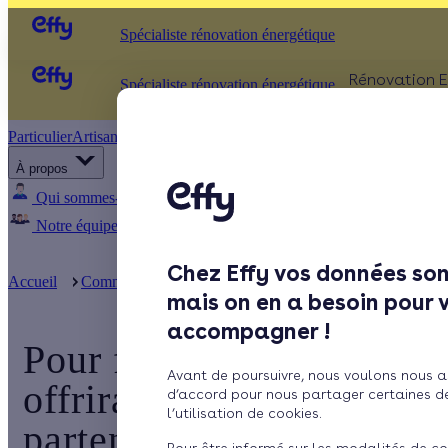
Spécialiste rénovation énergétique
Rénovation E
Spécialiste rénovation énergétique
Particulier
Artisan / installateur
Entreprise / collectivité
ISOLATIO
À propos
Comb
Qui sommes-nous ?
Pourquoi Effy ?
Notre mission
Murs
Notre équipe
Rejoignez-nous
Presse
Fenêt
Chez Effy vos données son
Sols
Accueil
Communiqués de presse
Pour favoriser la reprise des ch
mais on en a besoin pour 
accompagner !
Pour favoriser la reprise
Avant de poursuivre, nous voulons nous a
offrira en avril 100% de 
d’accord pour nous partager certaines d
l’utilisation de cookies.
partenaires