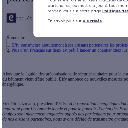
Pour être informé sur les modalités de co
partenaires, ou mettre à jour à tout mom
rendez-vous sur notre page
Politique de
par
L'équipe de rédaction
Publié le 07/04/2020 à 12
En savoir plus sur
Vie Privée
.
Sommaire
Effy transmettra gratuitement à ses artisans partenaires les projets
Plus d’un Français sur deux est prêt à lancer un chantier chez lu
Alors que le "guide des préconisations de sécurité sanitaire pour la co
du bâtiment vient d'être publié, Effy annonce de nouvelles mesures pour 
énergétique.
Frédéric Utzmann, président d’Effy: «
La rénovation énergétique doit ê
important pour l’économie locale et pour le pouvoir d’achat des Franç
équipes sont pleinement engagées auprès des particuliers pour préparer
de nos artisans partenaires, nous avons décidé de transmettre gratuitem