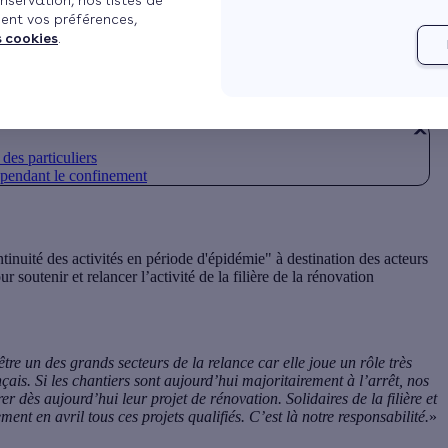
nservation, nos listes de
ent vos préférences,
s cookies
.
h54
Mis à jour le 02/04/2024 à 12h19
2 min de lecture
 des particuliers
i pendant le confinement
ntinuité des activités en période d'épidémie" à destination des acteurs
soutenir et relancer l’activité de la filière de la rénovation
tre un des grands secteurs de la relance car elle joue un rôle très
ais. Si les chantiers sont aujourd’hui majoritairement à l’arrêt, nos
 dès aujourd’hui leur projet de rénovation. Solidaires de la filière et
ent en avril tous ces projets qualifiés. C’est là notre responsabilité.
»