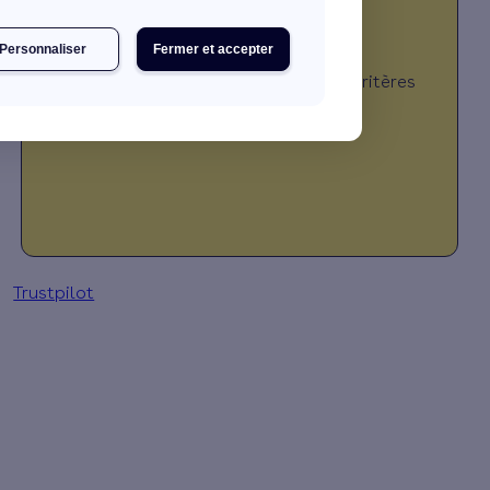
Personnaliser
Fermer et accepter
JE DÉCOUVRE MES PRIMES
*Montant calculé selon plusieurs critères
(travaux, revenus, localisation, …)
Trustpilot