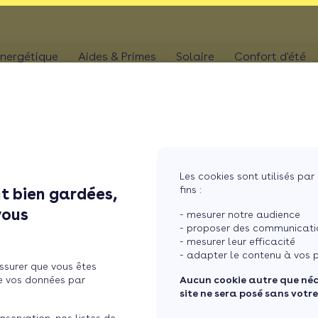
nergétique
Aides & Primes
Solaire
Confort d'été
N
CHAUFFAGE
Kit solaire plug & p
Climatis
Aides chaudière
les
Pompe à chaleur
Panneaux solaires
Climatis
Aides rénovation toiture
photovoltaïques
Poêle
Aides combles perdus
Film sol
Système solaire co
MaPrimeRénov' poêle à granulés
res
Chaudière
Les cookies sont utilisés par 
Aides chauffe-eau
Pergola
Chauffe-eau solair
fins :
t bien gardées,
thermodynamique
Chauffe-eau thermodyn
antiers, Effy ...
Store b
vous
Batterie panneaux 
- mesurer notre audience
Dépannage chauffage
- proposer des communicatio
- mesurer leur efficacité
 des chantiers, Effy
- adapter le contenu à vos p
ssurer que vous êtes
ses services à ses artisans
e vos données par
Aucun cookie autre que né
site ne sera posé sans votr