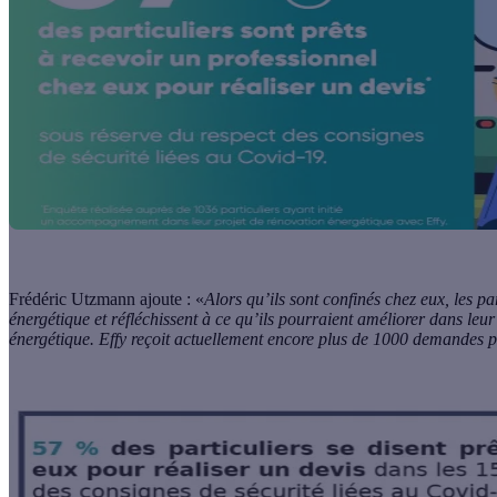
Frédéric Utzmann ajoute : «
Alors qu’ils sont confinés chez eux, les pa
énergétique et réfléchissent à ce qu’ils pourraient améliorer dans leur 
énergétique. Effy reçoit actuellement encore plus de 1000 demandes p