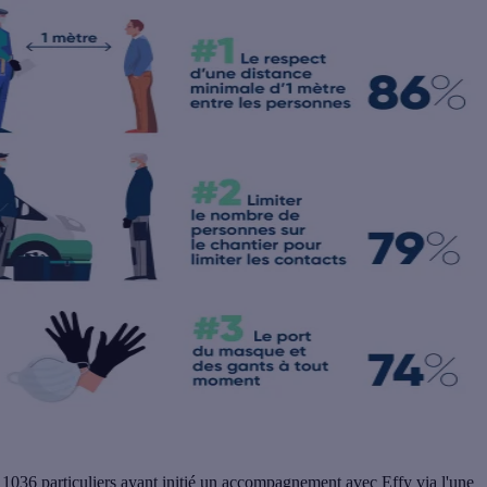
e 1036 particuliers ayant initié un accompagnement avec Effy via l'une