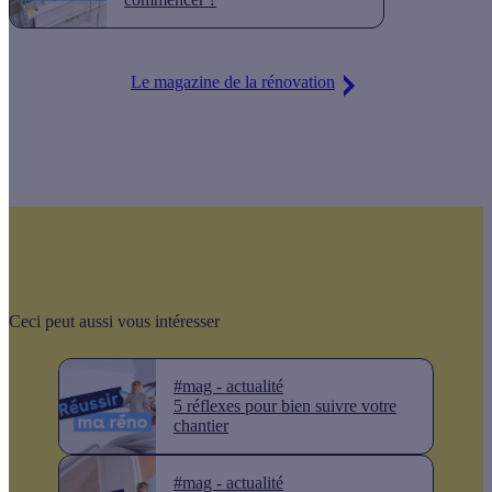
Le magazine de la rénovation
Ceci peut aussi vous intéresser
#mag - actualité
5 réflexes pour bien suivre votre
chantier
#mag - actualité