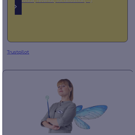
(travaux, revenus, localisation, …)
Trustpilot