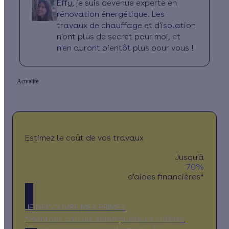
Effy, je suis devenue experte en
rénovation énergétique. Les
travaux de chauffage et d'isolation
n'ont plus de secret pour moi, et
n'en auront bientôt plus pour vous !
Actualité
Estimez le coût de vos travaux
Jusqu'à
70%
d'aides financières*
JE DÉCOUVRE MES PRIMES
*Montant calculé selon plusieurs critères