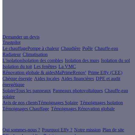
Un projet de rénovation énergétique ?
Demander un devis
Trustpilot
Le chauffage
Pompe à chaleur
Chaudière
Poêle
Chauffe-eau
Radiateur
Climatisation
L'isolation
Isolation des combles
Isolation des murs
Isolation du sol
Isolation du toit
Les fenêtres
La VMC
Rénovation globale & aides
MaPrimeRenov'
Prime Effy (CEE)
Chèque énergie
Aides locales
Aides financières
DPE et audit
énergétique
Solaire
Tous les panneaux
Panneaux photovoltaïques
Chauffe-eau
solaire
Avis de nos clients
Témoignages Solaire
Témoignages Isolation
Témoignages Chauffage
Témoignages Rénovation globale
À propos
Qui sommes-nous ?
Pourquoi Effy ?
Notre mission
Plan de site