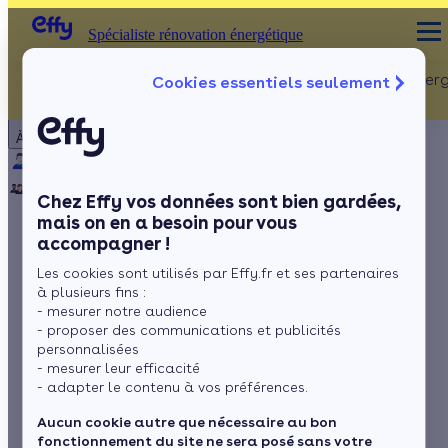
Spécialiste rénovation énergétique
Rénovation Ener
Cookies essentiels seulement
Spécialiste rénovation énergétique
Particulier
Artisan / installateur
Entreprise / collectivité
À propos
ISOLATION
Qui sommes-nous ?
Pourquoi Effy ?
Notre mission
Combles
Notre équipe
Rejoignez-nous
Presse
Chez Effy vos données sont bien gardées,
Murs
mais on en a besoin pour vous
accompagner !
Fenêtres
L’impact d’un
Les cookies sont utilisés par Effy.fr et ses partenaires
Sols
mauvais DPE sur le
à plusieurs fins :
- mesurer notre audience
prix de votre
- proposer des communications et publicités
personnalisées
- mesurer leur efficacité
logement
- adapter le contenu à vos préférences.
Aucun cookie autre que nécessaire au bon
fonctionnement du site ne sera posé sans votre