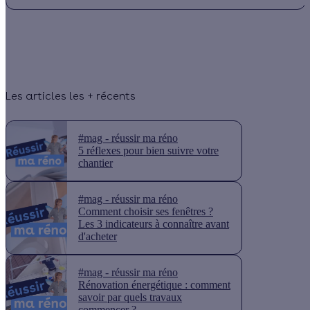
Les articles les + récents
#mag - réussir ma réno
5 réflexes pour bien suivre votre
chantier
#mag - réussir ma réno
Comment choisir ses fenêtres ?
Les 3 indicateurs à connaître avant
d'acheter
#mag - réussir ma réno
Rénovation énergétique : comment
savoir par quels travaux
commencer ?