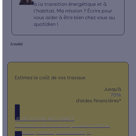
à la transition énergétique et à
l’habitat. Ma mission ? Écrire pour
vous aider à être bien chez vous au
quotidien !
Actualité
Estimez le coût de vos travaux
Jusqu'à
70%
d'aides financières*
JE DÉCOUVRE MES PRIMES
*Montant calculé selon plusieurs critères
(travaux, revenus, localisation, …)