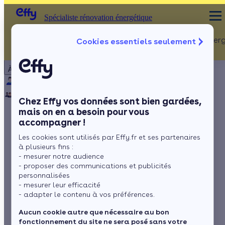
Spécialiste rénovation énergétique
Rénovation Ener
Cookies essentiels seulement
Spécialiste rénovation énergétique
Particulier
Artisan / installateur
Entreprise / collectivité
À propos
ISOLATION
Qui sommes-nous ?
Pourquoi Effy ?
Notre mission
Combles
Notre équipe
Rejoignez-nous
Presse
Chez Effy vos données sont bien gardées,
Murs
mais on en a besoin pour vous
accompagner !
Fenêtres
Poisson d’avril ! Les
Les cookies sont utilisés par Effy.fr et ses partenaires
Sols
idées reçues sur la
à plusieurs fins :
- mesurer notre audience
rénovation
- proposer des communications et publicités
personnalisées
- mesurer leur efficacité
énergétique
- adapter le contenu à vos préférences.
Aucun cookie autre que nécessaire au bon
fonctionnement du site ne sera posé sans votre