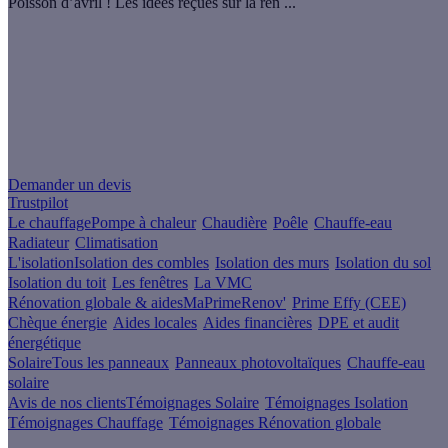
Poisson d’avril ! Les idées reçues sur la rén ...
Un projet de rénovation énergétique ?
Demander un devis
Trustpilot
Le chauffage
Pompe à chaleur
Chaudière
Poêle
Chauffe-eau
Radiateur
Climatisation
L'isolation
Isolation des combles
Isolation des murs
Isolation du sol
Isolation du toit
Les fenêtres
La VMC
Rénovation globale & aides
MaPrimeRenov'
Prime Effy (CEE)
Chèque énergie
Aides locales
Aides financières
DPE et audit
énergétique
Solaire
Tous les panneaux
Panneaux photovoltaïques
Chauffe-eau
solaire
Avis de nos clients
Témoignages Solaire
Témoignages Isolation
Témoignages Chauffage
Témoignages Rénovation globale