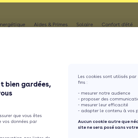
nergétique
Aides & Primes
Solaire
Confort d'été
N
CHAUFFAGE
Kit solaire plug & p
Climatis
Aides chaudière
les
Pompe à chaleur
Panneaux solaires
Climatis
Aides rénovation toiture
photovoltaïques
Poêle
Aides combles perdus
Film sol
Système solaire co
MaPrimeRénov' poêle à granulés
res
Chaudière
Les cookies sont utilisés par 
Aides chauffe-eau
Pergola
Chauffe-eau solair
fins :
t bien gardées,
thermodynamique
Chauffe-eau thermodyn
’Eric Zem ...
Store b
vous
Batterie panneaux 
- mesurer notre audience
Dépannage chauffage
- proposer des communicatio
- mesurer leur efficacité
 programme d’Eric
- adapter le contenu à vos p
ssurer que vous êtes
olitique énergétique
e vos données par
Aucun cookie autre que né
site ne sera posé sans votr