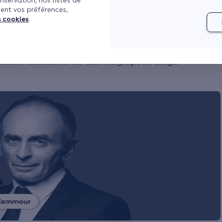
nservation, nos listes de
ent vos préférences,
is à jour le 10/08/2024 à 10h07
2 min de lecture
s cookies
.
ienter, nous continuons notre tour d’horizon des programmes des
sitions concernant la rénovation énergétique et l’énergie.