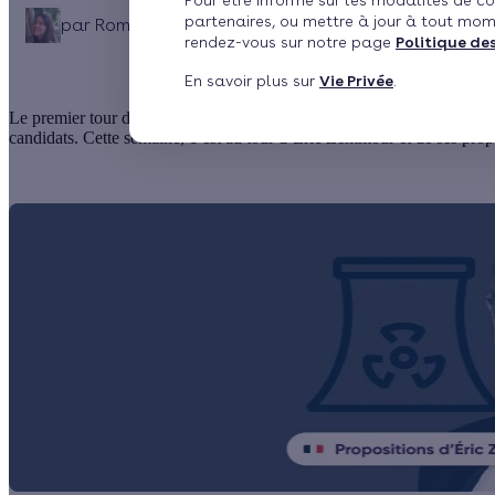
Pour être informé sur les modalités de co
partenaires, ou mettre à jour à tout mom
par
Romane Saget
Publié le 23/03/2022 à 16h33
M
rendez-vous sur notre page
Politique de
En savoir plus sur
Vie Privée
.
Le premier tour de l’élection présidentielle se fait attendre. Pour pat
candidats. Cette semaine, c’est au tour d’Eric Zemmour et de ses propo