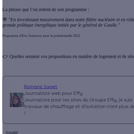
La phrase que l’on retient de son programme :
💬
"En investissant massivement dans notre filière nucléaire et en ré
grande politique énergétique initiée par le général de Gaulle."
Programme d'Eric Zemmour pour la présidentielle 2022
👉 Quelles seraient vos propositions en matière de logement et de ré
Romane Saget
Journaliste web pour Effy
Journaliste pour les sites du Groupe Effy, je su
travaux de chauffage et d'isolation n'ont plus d
!
Actualité