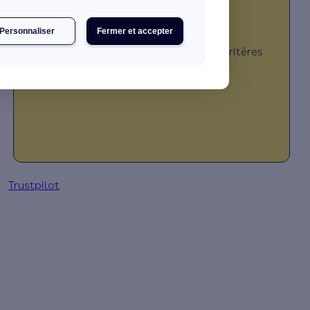
Personnaliser
Fermer et accepter
JE DÉCOUVRE MES PRIMES
*Montant calculé selon plusieurs critères
(travaux, revenus, localisation, …)
Trustpilot