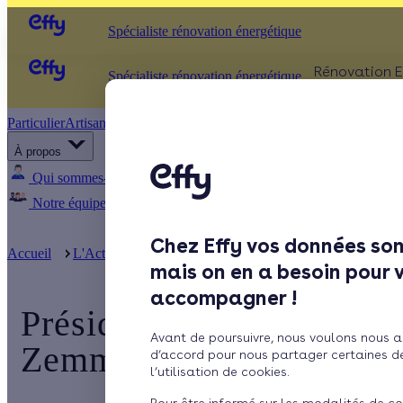
Spécialiste rénovation énergétique
Rénovation E
Spécialiste rénovation énergétique
Particulier
Artisan / installateur
Entreprise / collectivité
ISOLATIO
À propos
Comb
Qui sommes-nous ?
Pourquoi Effy ?
Notre mission
Murs
Notre équipe
Rejoignez-nous
Presse
Fenêt
Chez Effy vos données son
Sols
Accueil
L'Actualité d'Effy
Présidentielle 2022 : le programme d
mais on en a besoin pour 
accompagner !
Présidentielle 2022 : le
Avant de poursuivre, nous voulons nous a
Zemmour en matière de p
d’accord pour nous partager certaines d
l’utilisation de cookies.