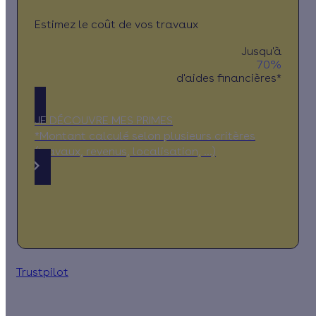
Estimez le coût de vos travaux
Jusqu'à
70%
d'aides financières*
JE DÉCOUVRE MES PRIMES
*Montant calculé selon plusieurs critères
(travaux, revenus, localisation, …)
Trustpilot