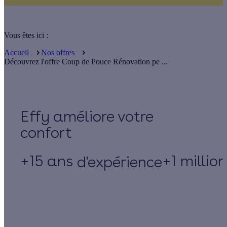
Vous êtes ici :
Accueil
Nos offres
Découvrez l'offre Coup de Pouce Rénovation pe ...
Effy
+15 ans
+1 millio
d'expérience