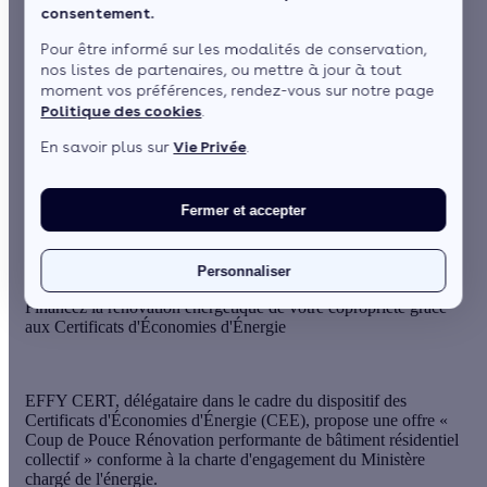
collectif
consentement.
Pour être informé sur les modalités de conservation,
nos listes de partenaires, ou mettre à jour à tout
moment vos préférences, rendez-vous sur notre page
par
Sonya Drideche
5 min de lecture
Politique des cookies
.
En savoir plus sur
Vie Privée
.
Sommaire
Qui peut bénéficier de l’offre Coup de Pouce ?
Fermer et accepter
Quels travaux sont concernés ?
Voir plus
Personnaliser
Financez la rénovation énergétique de votre copropriété grâce
aux Certificats d'Économies d'Énergie
EFFY CERT, délégataire dans le cadre du dispositif des
Certificats d'Économies d'Énergie (CEE), propose une offre «
Coup de Pouce Rénovation performante de bâtiment résidentiel
collectif » conforme à la charte d'engagement du Ministère
chargé de l'énergie.