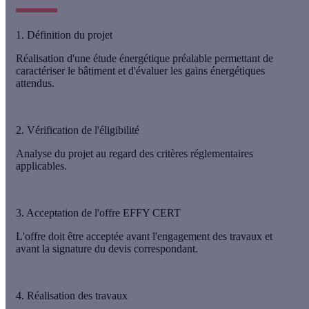
1. Définition du projet
Réalisation d'une étude énergétique préalable permettant de
caractériser le bâtiment et d'évaluer les gains énergétiques
attendus.
2. Vérification de l'éligibilité
Analyse du projet au regard des critères réglementaires
applicables.
3. Acceptation de l'offre EFFY CERT
L'offre doit être acceptée avant l'engagement des travaux et
avant la signature du devis correspondant.
4. Réalisation des travaux