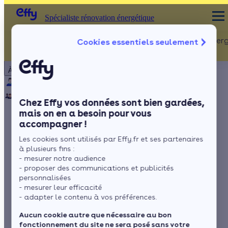
Spécialiste rénovation énergétique
Rénovation Ener
Cookies essentiels seulement
Spécialiste rénovation énergétique
Particulier
Artisan / installateur
Entreprise / collectivité
À propos
ISOLATION
Qui sommes-nous ?
Pourquoi Effy ?
Notre mission
Combles
Notre équipe
Rejoignez-nous
Presse
Chez Effy vos données sont bien gardées,
Murs
mais on en a besoin pour vous
accompagner !
Fenêtres
Découvrez l'offre
Les cookies sont utilisés par Effy.fr et ses partenaires
Sols
Coup de Pouce
à plusieurs fins :
- mesurer notre audience
Rénovation
- proposer des communications et publicités
personnalisées
- mesurer leur efficacité
performante de
- adapter le contenu à vos préférences.
bâtiment résidentiel
Aucun cookie autre que nécessaire au bon
fonctionnement du site ne sera posé sans votre