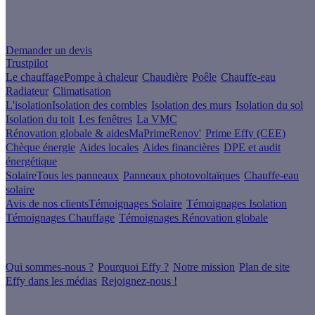
Un projet de rénovation énergétique ?
Demander un devis
Trustpilot
Le chauffage
Pompe à chaleur
Chaudière
Poêle
Chauffe-eau
Radiateur
Climatisation
L'isolation
Isolation des combles
Isolation des murs
Isolation du sol
Isolation du toit
Les fenêtres
La VMC
Rénovation globale & aides
MaPrimeRenov'
Prime Effy (CEE)
Chèque énergie
Aides locales
Aides financières
DPE et audit
énergétique
Solaire
Tous les panneaux
Panneaux photovoltaïques
Chauffe-eau
solaire
Avis de nos clients
Témoignages Solaire
Témoignages Isolation
Témoignages Chauffage
Témoignages Rénovation globale
À propos
Qui sommes-nous ?
Pourquoi Effy ?
Notre mission
Plan de site
Effy dans les médias
Rejoignez-nous !
Les sites du groupe Effy