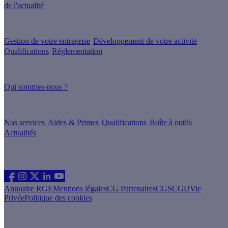
de l'actualité
Nos conseils
Gestion de votre entreprise
Développement de votre activité
Qualifications
Réglementation
À propos
Qui sommes-nous ?
Nos guides
Nos services
Aides & Primes
Qualifications
Boîte à outils
Actualités
Les sites du groupe Effy
Suivez nous
Annuaire RGE
Mentions légales
CG Partenaires
CGS
CGU
Vie
Privée
Politique des cookies
Vous êtes un particulier souhaitant rénover son logement ?