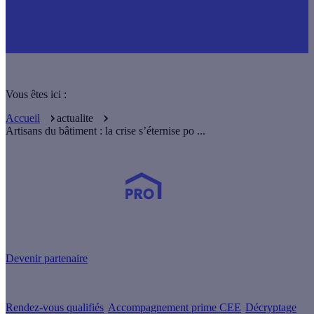
Vous êtes ici :
Accueil
actualite
Artisans du bâtiment : la crise s’éternise po ...
Devenez Partenaire Effy
et simplifiez-vous la vie !
Devenir partenaire
Nos services
Rendez-vous qualifiés
Accompagnement prime CEE
Décryptage