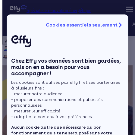
Spécialiste rénovation énergétique
Nos services
A
Cookies essentiels seulement
Spécialiste rénovation énergétique
Particulier
Artisan / installateur
Entreprise / collectivité
À propos
Projets Qualif
Qui sommes-nous ?
Pourquoi Effy ?
Notre mission
Gestion des P
Notre équipe
Rejoignez-nous
Presse
Chez Effy vos données sont bien gardées,
mais on en a besoin pour vous
accompagner !
Les cookies sont utilisés par Effy.fr et ses partenaires
à plusieurs fins :
- mesurer notre audience
- proposer des communications et publicités
personnalisées
- mesurer leur efficacité
- adapter le contenu à vos préférences.
Aucun cookie autre que nécessaire au bon
fonctionnement du site ne sera posé sans votre